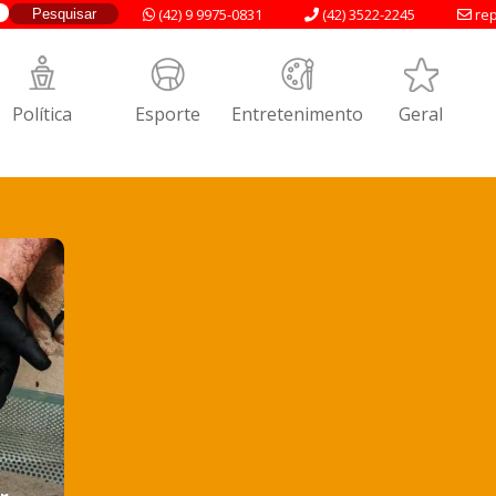
(42) 9 9975-0831
(42) 3522-2245
rep
Política
Esporte
Entretenimento
Geral