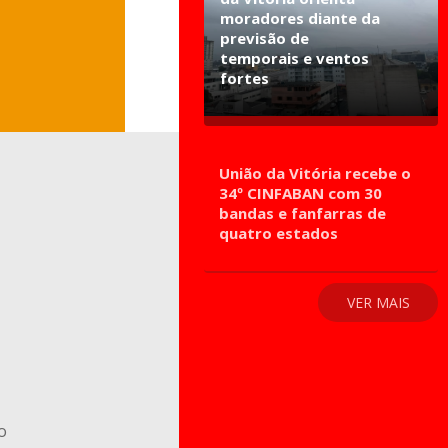
moradores diante da
previsão de
temporais e ventos
fortes
União da Vitória recebe o
34º CINFABAN com 30
bandas e fanfarras de
quatro estados
VER MAIS
o