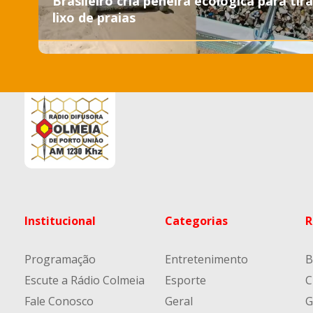
Brasileiro cria peneira ecológica para tira
lixo de praias
Institucional
Categorias
R
Programação
Entretenimento
B
Escute a Rádio Colmeia
Esporte
C
Fale Conosco
Geral
G