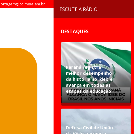
ortagem@colmeia.am.br
ESCUTE A RÁDIO
DESTAQUES
Paraná registra
melhor desempenho
da história no Ideb e
avança em todas as
etapas da educação
Defesa Civil de União
da Vitória orienta