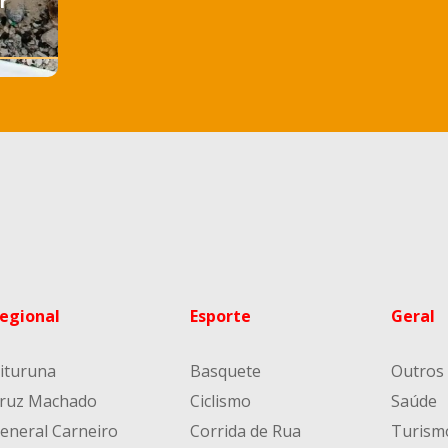
r
egional
Esporte
Geral
ituruna
Basquete
Outros
ruz Machado
Ciclismo
Saúde
eneral Carneiro
Corrida de Rua
Turism