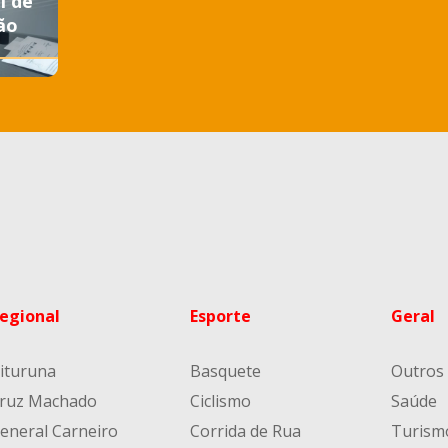
i de
ão
egional
Esporte
Geral
ituruna
Basquete
Outros
ruz Machado
Ciclismo
Saúde
eneral Carneiro
Corrida de Rua
Turism