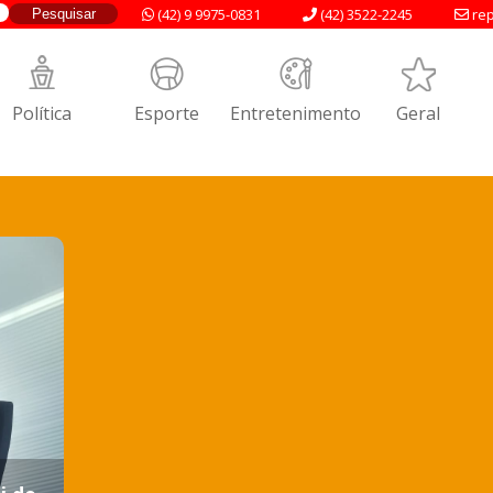
(42) 9 9975-0831
(42) 3522-2245
rep
Política
Esporte
Entretenimento
Geral