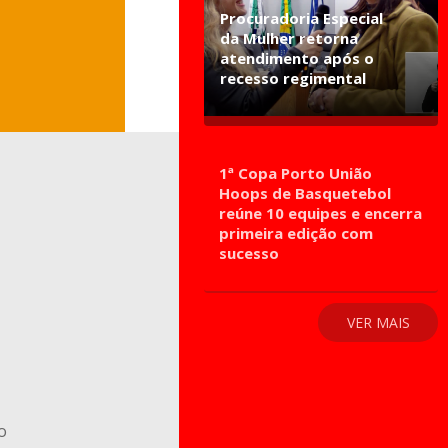
Procuradoria Especial
da Mulher retorna
atendimento após o
recesso regimental
1ª Copa Porto União
Hoops de Basquetebol
reúne 10 equipes e encerra
primeira edição com
sucesso
VER MAIS
o