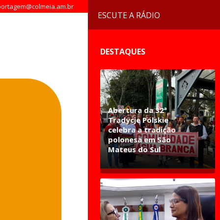
ortagem@colmeia.am.br
ESCUTE A RÁDIO
DESTAQUES
Abertura da 32ª
Tradycje Polskie
celebra a tradição
polonesa em São
Mateus do Sul