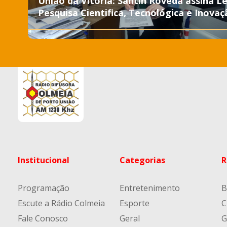
União da Vitória: Santin Roveda assina Le
Pesquisa Cientifica, Tecnológica e Inovaç
Institucional
Categorias
R
Programação
Entretenimento
B
Escute a Rádio Colmeia
Esporte
C
Fale Conosco
Geral
G