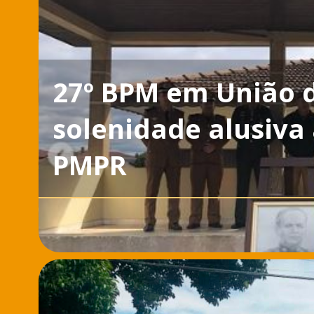
27º BPM em União da
solenidade alusiva
PMPR