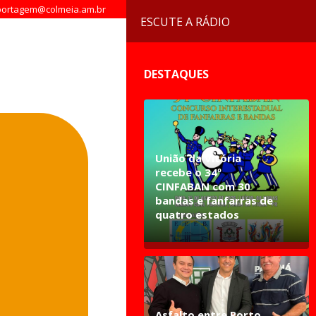
ortagem@colmeia.am.br
ESCUTE A RÁDIO
DESTAQUES
União da Vitória
recebe o 34º
CINFABAN com 30
bandas e fanfarras de
quatro estados
Asfalto entre Porto