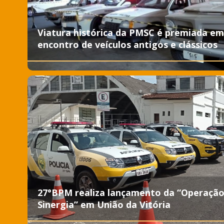
Viatura histórica da PMSC é premiada em
encontro de veículos antigos e clássicos
27°BPM realiza lançamento da “Operaçã
Sinergia” em União da Vitória