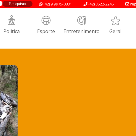
(42) 9 9975-0831
(42) 3522-2245
rep
Política
Esporte
Entretenimento
Geral