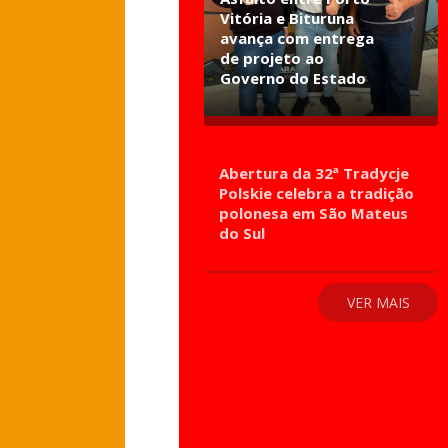
Vitória e Bituruna
avança com entrega
de projeto ao
Governo do Estado
Abertura da 32ª Tradycje
Polskie celebra a tradição
polonesa em São Mateus
do Sul
VER MAIS