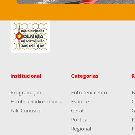
Institucional
Categorias
R
Programação
Entretenimento
B
Escute a Rádio Colmeia
Esporte
C
Fale Conosco
Geral
G
Política
P
Regional
P