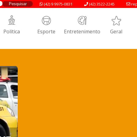
(42) 9 9975-0831
(42) 3522-2245
rep
Política
Esporte
Entretenimento
Geral