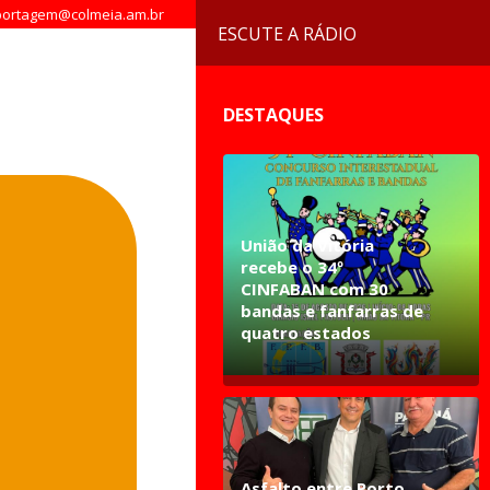
ortagem@colmeia.am.br
ESCUTE A RÁDIO
DESTAQUES
União da Vitória
recebe o 34º
CINFABAN com 30
bandas e fanfarras de
quatro estados
Asfalto entre Porto