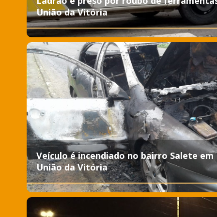
Ladrão é preso por roubo de ferramenta
União da Vitória
Veículo é incendiado no bairro Salete em
União da Vitória