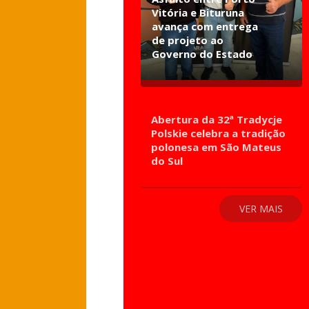
Vitória e Bituruna
avança com entrega
de projeto ao
Governo do Estado
Abertura da 32ª Tradycje
Polskie celebra a tradição
polonesa em São Mateus
do Sul
VER MAIS