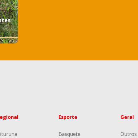
ntes
egional
Esporte
Geral
ituruna
Basquete
Outros