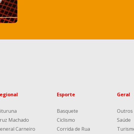
e
egional
Esporte
Geral
ituruna
Basquete
Outros
ruz Machado
Ciclismo
Saúde
eneral Carneiro
Corrida de Rua
Turism