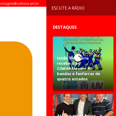
ortagem@colmeia.am.br
ESCUTE A RÁDIO
DESTAQUES
União da Vitória
recebe o 34º
CINFABAN com 30
bandas e fanfarras de
quatro estados
Asfalto entre Porto