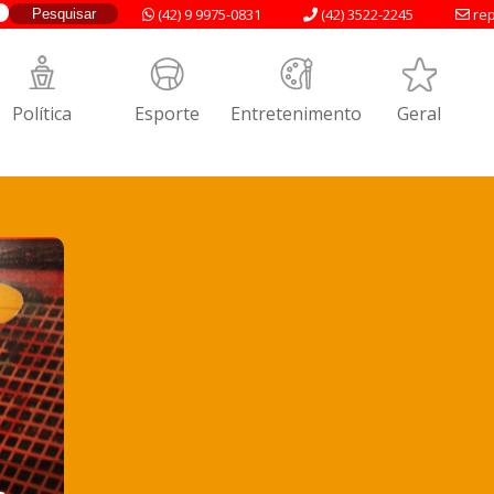
(42) 9 9975-0831
(42) 3522-2245
rep
Política
Esporte
Entretenimento
Geral