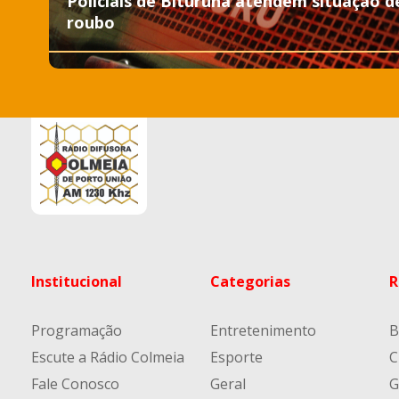
Policiais de Bituruna atendem situação d
roubo
Institucional
Categorias
R
Programação
Entretenimento
B
Escute a Rádio Colmeia
Esporte
C
Fale Conosco
Geral
G