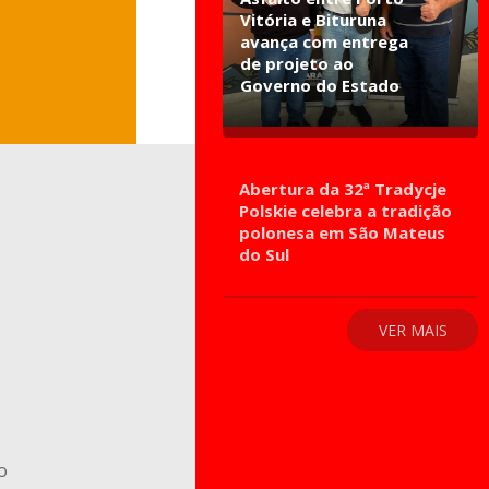
Vitória e Bituruna
avança com entrega
de projeto ao
Governo do Estado
Abertura da 32ª Tradycje
Polskie celebra a tradição
polonesa em São Mateus
do Sul
VER MAIS
o