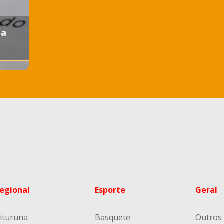
da
egional
Esporte
Geral
ituruna
Basquete
Outros