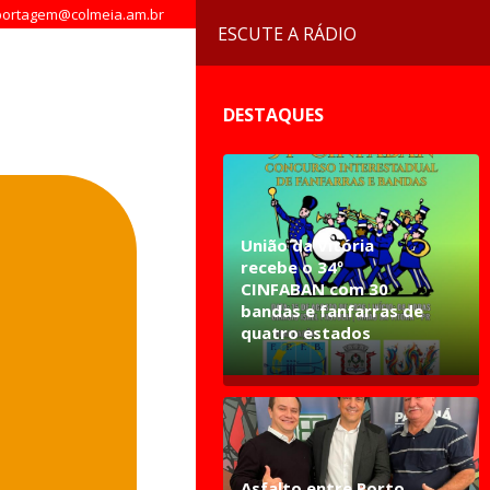
ortagem@colmeia.am.br
ESCUTE A RÁDIO
DESTAQUES
União da Vitória
recebe o 34º
CINFABAN com 30
bandas e fanfarras de
quatro estados
Asfalto entre Porto