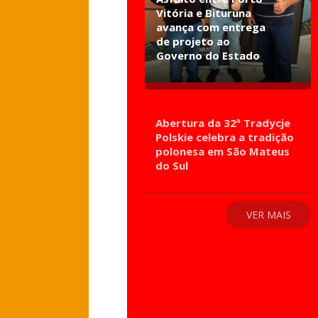
Vitória e Bituruna
avança com entrega
de projeto ao
Governo do Estado
Abertura da 32ª Tradycje
Polskie celebra a tradição
polonesa em São Mateus
do Sul
VER MAIS