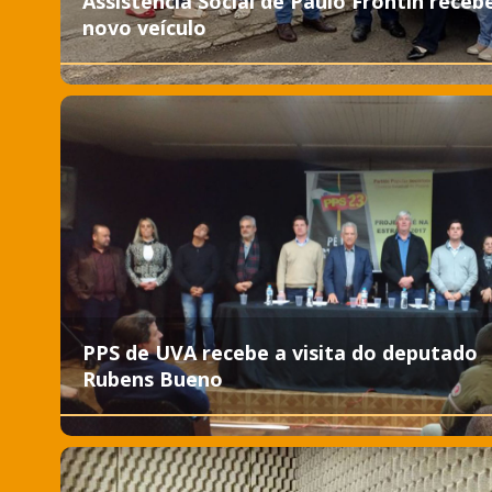
Assistência Social de Paulo Frontin receb
novo veículo
PPS de UVA recebe a visita do deputado
Rubens Bueno