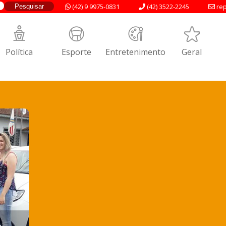
(42) 9 9975-0831
(42) 3522-2245
rep
Política
Esporte
Entretenimento
Geral