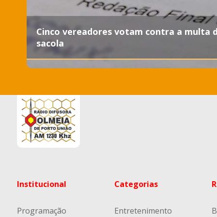
Cinco vereadores votam contra a multa 
sacola
Institucional
Categorias
R
Programação
Entretenimento
B