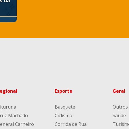
s da
egional
Esporte
Geral
ituruna
Basquete
Outros
ruz Machado
Ciclismo
Saúde
eneral Carneiro
Corrida de Rua
Turism