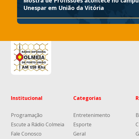
Mostra de Profissões acontece no campu
Unespar em União da Vitória
Institucional
Categorias
R
Programação
Entretenimento
B
Escute a Rádio Colmeia
Esporte
C
Fale Conosco
Geral
G