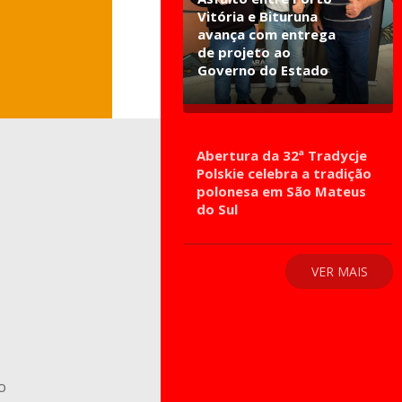
Vitória e Bituruna
avança com entrega
de projeto ao
Governo do Estado
Abertura da 32ª Tradycje
Polskie celebra a tradição
polonesa em São Mateus
do Sul
VER MAIS
o