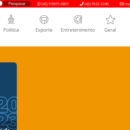
(42) 9 9975-0831
(42) 3522-2245
rep
Política
Esporte
Entretenimento
Geral