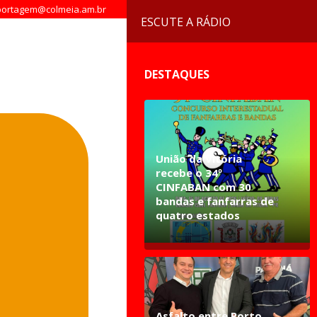
ortagem@colmeia.am.br
ESCUTE A RÁDIO
DESTAQUES
União da Vitória
recebe o 34º
CINFABAN com 30
bandas e fanfarras de
quatro estados
Asfalto entre Porto