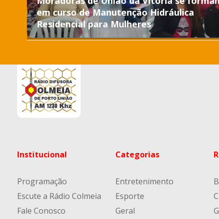
Moradoras de União da Vitória se forma
em curso de Manutenção Hidráulica
Residencial para Mulheres
Institucional
Categorias
R
Programação
Entretenimento
B
Escute a Rádio Colmeia
Esporte
C
Fale Conosco
Geral
G