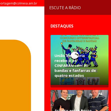
ortagem@colmeia.am.br
ESCUTE A RÁDIO
DESTAQUES
União da Vitória
recebe o 34º
CINFABAN com 30
bandas e fanfarras de
quatro estados
Asfalto entre Porto