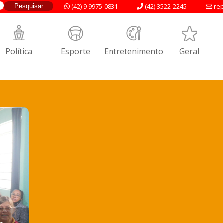
(42) 9 9975-0831
(42) 3522-2245
rep
Política
Esporte
Entretenimento
Geral