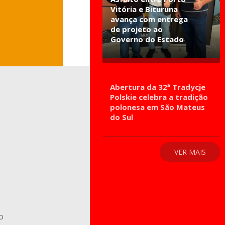
Vitória e Bituruna
avança com entrega
de projeto ao
Governo do Estado
Abertura da 32ª Tradycje
Polskie celebra a tradição
polonesa em São Mateus
do Sul
VER MAIS
o