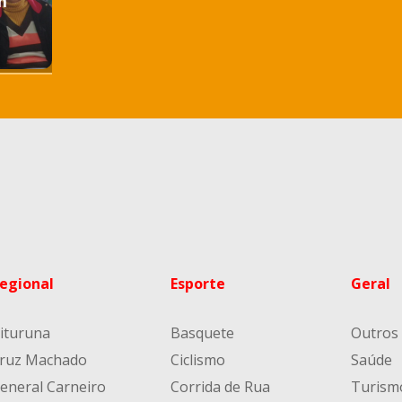
m
egional
Esporte
Geral
ituruna
Basquete
Outros
ruz Machado
Ciclismo
Saúde
eneral Carneiro
Corrida de Rua
Turism