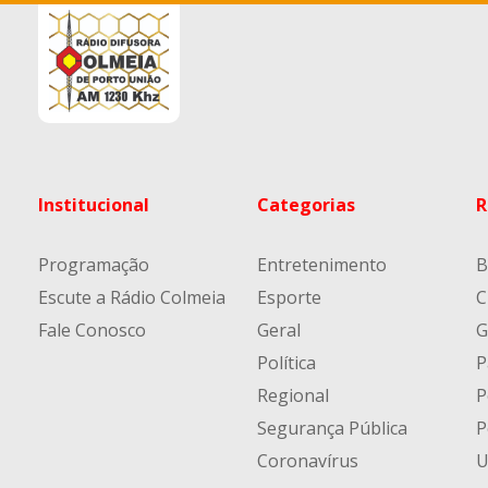
Institucional
Categorias
R
Programação
Entretenimento
B
Escute a Rádio Colmeia
Esporte
C
Fale Conosco
Geral
G
Política
P
Regional
P
Segurança Pública
P
Coronavírus
U