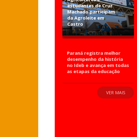
estudantes de Cruz
Machado participam
da Agroleite em
Castro
Paraná registra melhor
desempenho da história
no Ideb e avança em todas
as etapas da educação
VER MAIS