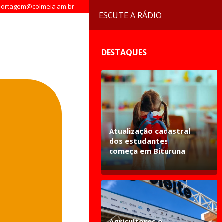
ortagem@colmeia.am.br
ESCUTE A RÁDIO
DESTAQUES
Atualização cadastral
dos estudantes
começa em Bituruna
Agricultores e