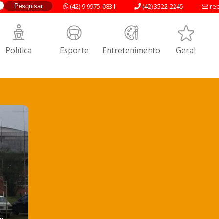
(42) 9 9975-0831
(42) 3522-2245
rep
Política
Esporte
Entretenimento
Geral