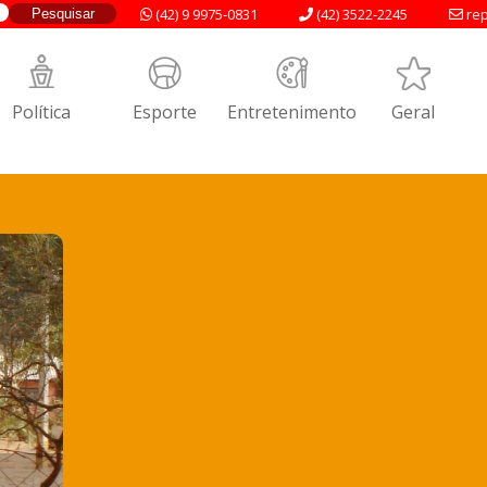
(42) 9 9975-0831
(42) 3522-2245
rep
Política
Esporte
Entretenimento
Geral