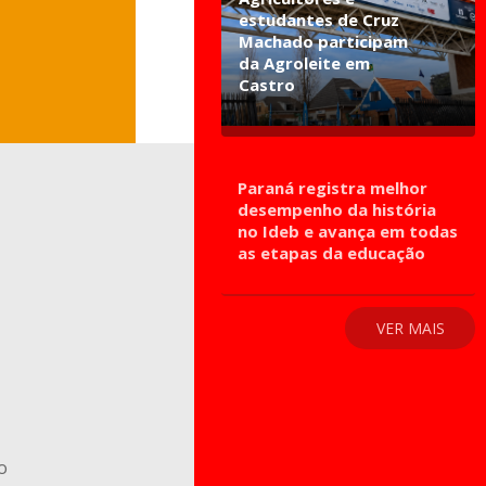
estudantes de Cruz
Machado participam
da Agroleite em
Castro
Paraná registra melhor
desempenho da história
no Ideb e avança em todas
as etapas da educação
VER MAIS
o