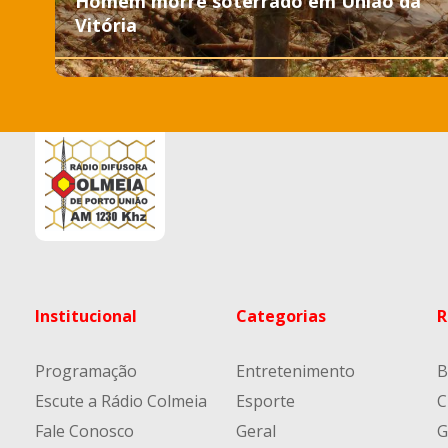
Homem morre soterrado em União da
Vitória
Institucional
Categorias
R
Programação
Entretenimento
B
Escute a Rádio Colmeia
Esporte
C
Fale Conosco
Geral
G