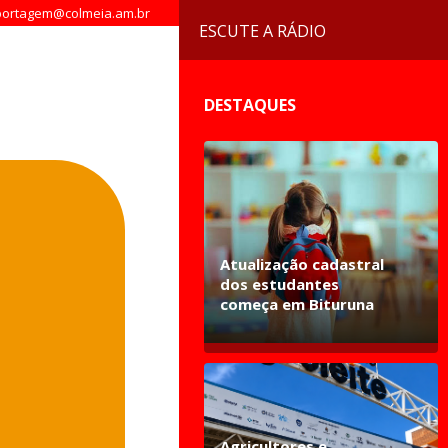
ortagem@colmeia.am.br
ESCUTE A RÁDIO
DESTAQUES
Atualização cadastral
dos estudantes
começa em Bituruna
Agricultores e