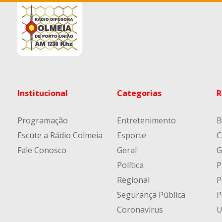
Institucional
Categorias
R
Programação
Entretenimento
B
Escute a Rádio Colmeia
Esporte
C
Fale Conosco
Geral
G
Política
P
Regional
P
Segurança Pública
P
Coronavírus
U