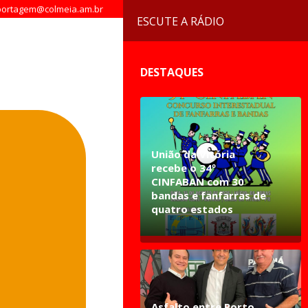
ortagem@colmeia.am.br
ESCUTE A RÁDIO
DESTAQUES
União da Vitória
recebe o 34º
CINFABAN com 30
bandas e fanfarras de
quatro estados
Asfalto entre Porto