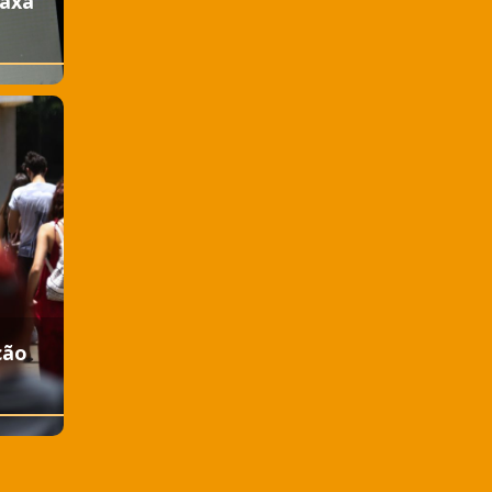
taxa
ção