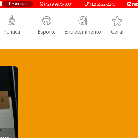
(42) 9 9975-0831
(42) 3522-2245
rep
Política
Esporte
Entretenimento
Geral