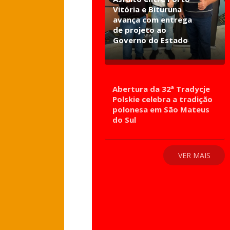
Vitória e Bituruna
avança com entrega
de projeto ao
Governo do Estado
Abertura da 32ª Tradycje
Polskie celebra a tradição
polonesa em São Mateus
do Sul
VER MAIS