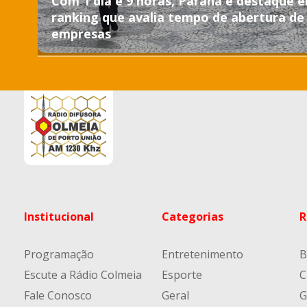
Com 1 dia e 9 horas, Paraná é destaque 
ranking que avalia tempo de abertura de
empresas
Institucional
Categorias
R
Programação
Entretenimento
B
Escute a Rádio Colmeia
Esporte
C
Fale Conosco
Geral
G