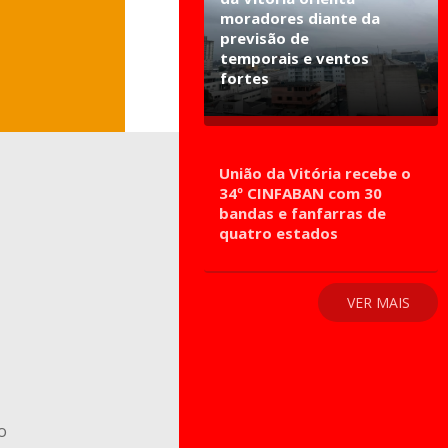
moradores diante da
previsão de
temporais e ventos
fortes
União da Vitória recebe o
34º CINFABAN com 30
bandas e fanfarras de
quatro estados
VER MAIS
o