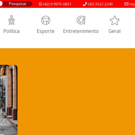
(42) 9 9975-0831
(42) 3522-2245
rep
Política
Esporte
Entretenimento
Geral