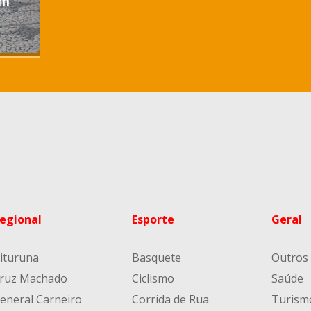
em
egional
Esporte
Geral
ituruna
Basquete
Outros
ruz Machado
Ciclismo
Saúde
eneral Carneiro
Corrida de Rua
Turism