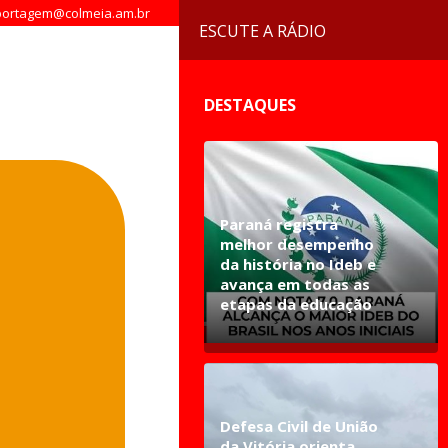
ortagem@colmeia.am.br
ESCUTE A RÁDIO
DESTAQUES
Paraná registra
melhor desempenho
da história no Ideb e
avança em todas as
etapas da educação
Defesa Civil de União
da Vitória orienta