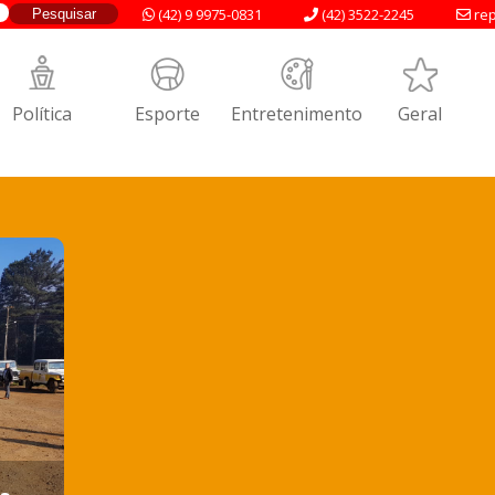
(42) 9 9975-0831
(42) 3522-2245
rep
Política
Esporte
Entretenimento
Geral