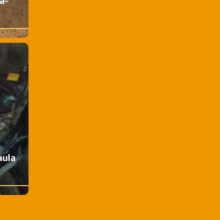
a-
aula