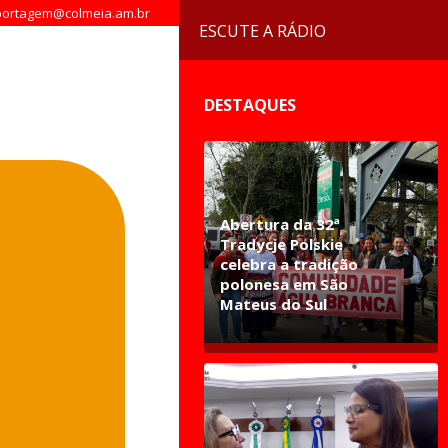
ortagem@colmeia.am.br
ESCUTE A RÁDIO
DESTAQUES
Abertura da 32ª
Tradycje Polskie
celebra a tradição
polonesa em São
Mateus do Sul