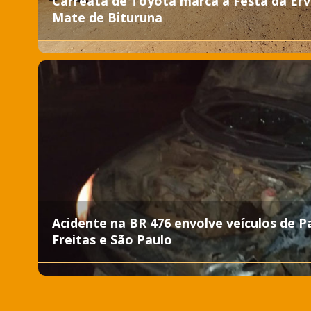
Carreata de Toyota marca a Festa da Erv
Mate de Bituruna
Acidente na BR 476 envolve veículos de P
Freitas e São Paulo