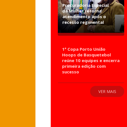
Procuradoria Especial
da Mulher retorna
atendimento após o
recesso regimental
1ª Copa Porto União
Hoops de Basquetebol
reúne 10 equipes e encerra
primeira edição com
sucesso
VER MAIS