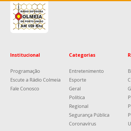
Institucional
Categorias
R
Programação
Entretenimento
B
Escute a Rádio Colmeia
Esporte
C
Fale Conosco
Geral
G
Política
P
Regional
P
Segurança Pública
P
Coronavírus
U