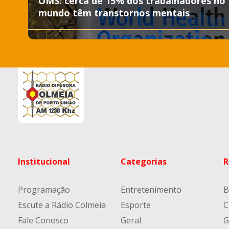
OMS: cerca de 15% dos trabalhadores no
mundo têm transtornos mentais
Institucional
Categorias
R
Programação
Entretenimento
B
Escute a Rádio Colmeia
Esporte
C
Fale Conosco
Geral
G