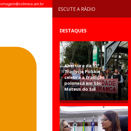
ortagem@colmeia.am.br
ESCUTE A RÁDIO
DESTAQUES
Abertura da 32ª
Tradycje Polskie
celebra a tradição
polonesa em São
Mateus do Sul