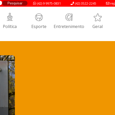
(42) 9 9975-0831
(42) 3522-2245
rep
Política
Esporte
Entretenimento
Geral