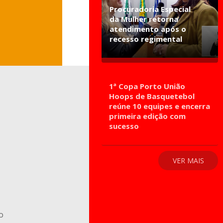
Procuradoria Especial
da Mulher retorna
atendimento após o
recesso regimental
1ª Copa Porto União
Hoops de Basquetebol
reúne 10 equipes e encerra
primeira edição com
sucesso
VER MAIS
o