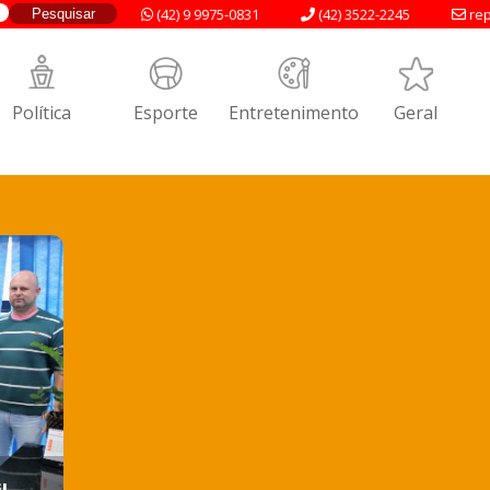
(42) 9 9975-0831
(42) 3522-2245
rep
Política
Esporte
Entretenimento
Geral