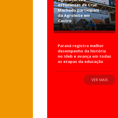
estudantes de Cruz
Machado participam
da Agroleite em
Castro
Paraná registra melhor
desempenho da história
no Ideb e avança em todas
as etapas da educação
VER MAIS