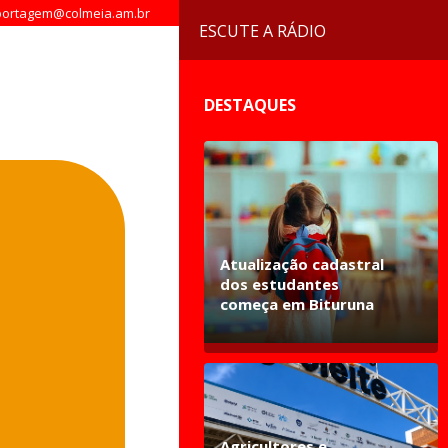
ortagem@colmeia.am.br
ESCUTE A RÁDIO
DESTAQUES
Atualização cadastral
dos estudantes
começa em Bituruna
Agricultores e