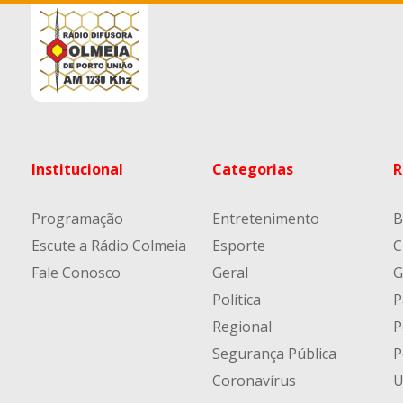
Institucional
Categorias
R
Programação
Entretenimento
B
Escute a Rádio Colmeia
Esporte
C
Fale Conosco
Geral
G
Política
P
Regional
P
Segurança Pública
P
Coronavírus
U