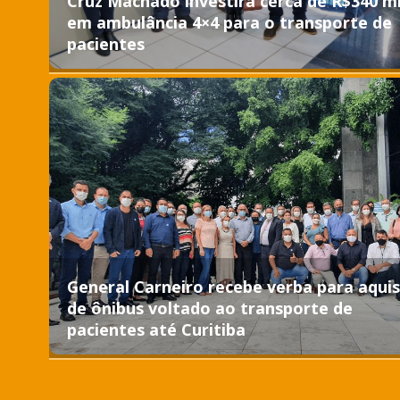
Cruz Machado investirá cerca de R$340 mi
em ambulância 4×4 para o transporte de
pacientes
General Carneiro recebe verba para aquis
de ônibus voltado ao transporte de
pacientes até Curitiba