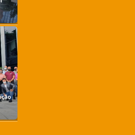
l
ição