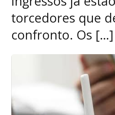
ingressos já estã
torcedores que 
confronto. Os […]