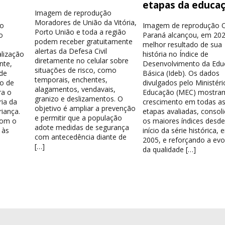
e
etapas da educa
Imagem de reprodução
Moradores de União da Vitória,
ão
Imagem de reprodução 
Porto União e toda a região
o
Paraná alcançou, em 202
podem receber gratuitamente
melhor resultado de sua
alertas da Defesa Civil
alização
história no Índice de
diretamente no celular sobre
nte,
Desenvolvimento da Ed
situações de risco, como
de
Básica (Ideb). Os dados
temporais, enchentes,
vo de
divulgados pelo Ministéri
alagamentos, vendavais,
ra o
Educação (MEC) mostra
granizo e deslizamentos. O
ia da
crescimento em todas a
objetivo é ampliar a prevenção
riança.
etapas avaliadas, consol
e permitir que a população
com o
os maiores índices desde
adote medidas de segurança
 às
início da série histórica,
com antecedência diante de
2005, e reforçando a ev
[…]
da qualidade […]