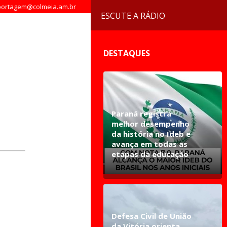
ortagem@colmeia.am.br
ESCUTE A RÁDIO
DESTAQUES
Paraná registra
melhor desempenho
da história no Ideb e
avança em todas as
etapas da educação
Defesa Civil de União
da Vitória orienta