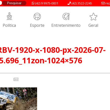
(42) 9 9975-0831
(42) 3522-2245
rep
Política
Esporte
Entretenimento
Geral
BV-1920-x-1080-px-2026-07-
5.696_11zon-1024×576