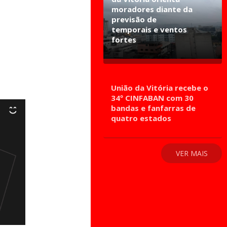
moradores diante da
previsão de
temporais e ventos
fortes
União da Vitória recebe o
34º CINFABAN com 30
bandas e fanfarras de
quatro estados
VER MAIS