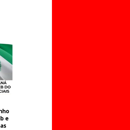
nho
eb e
 as