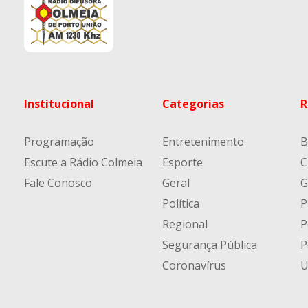
Institucional
Categorias
R
Programação
Entretenimento
B
Escute a Rádio Colmeia
Esporte
C
Fale Conosco
Geral
G
Política
P
Regional
P
Segurança Pública
P
Coronavírus
U