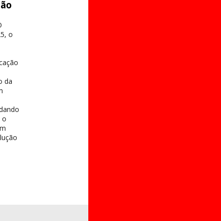
ção
O
5, o
ucação
o da
m
s
idando
 o
 em
olução