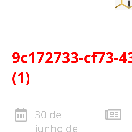
9c172733-cf73-
(1)
30 de
junho de