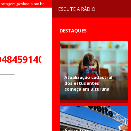
ortagem@colmeia.am.br
ESCUTE A RÁDIO
DESTAQUES
0484591404596_n
Atualização cadastral
dos estudantes
começa em Bituruna
Agricultores e