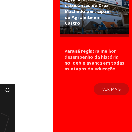
estudantes de Cruz
Machado participam
da Agroleite em
Castro
Paraná registra melhor
desempenho da história
no Ideb e avança em todas
as etapas da educação
VER MAIS