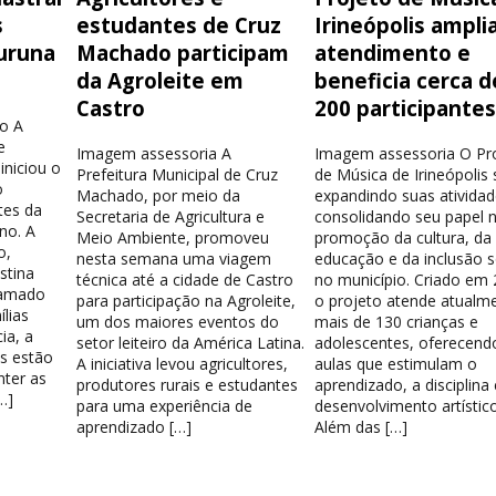
s
estudantes de Cruz
Irineópolis ampli
uruna
Machado participam
atendimento e
da Agroleite em
beneficia cerca d
Castro
200 participante
o A
e
Imagem assessoria A
Imagem assessoria O Pr
iniciou o
Prefeitura Municipal de Cruz
de Música de Irineópolis
o
Machado, por meio da
expandindo suas atividad
tes da
Secretaria de Agricultura e
consolidando seu papel 
no. A
Meio Ambiente, promoveu
promoção da cultura, da
o,
nesta semana uma viagem
educação e da inclusão s
stina
técnica até a cidade de Castro
no município. Criado em 
hamado
para participação na Agroleite,
o projeto atende atualm
lias
um dos maiores eventos do
mais de 130 crianças e
ia, a
setor leiteiro da América Latina.
adolescentes, oferecend
os estão
A iniciativa levou agricultores,
aulas que estimulam o
nter as
produtores rurais e estudantes
aprendizado, a disciplina
…]
para uma experiência de
desenvolvimento artístico
aprendizado […]
Além das […]