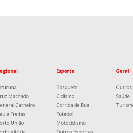
egional
Esporte
Geral
ituruna
Basquete
Outros
ruz Machado
Ciclismo
Saúde
eneral Carneiro
Corrida de Rua
Turism
aula Freitas
Futebol
orto União
Motociclismo
orto Vitória
Outros Esportes