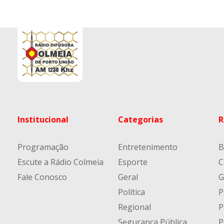
Institucional
Categorias
R
Programação
Entretenimento
B
Escute a Rádio Colmeia
Esporte
C
Fale Conosco
Geral
G
Política
P
Regional
P
Segurança Pública
P