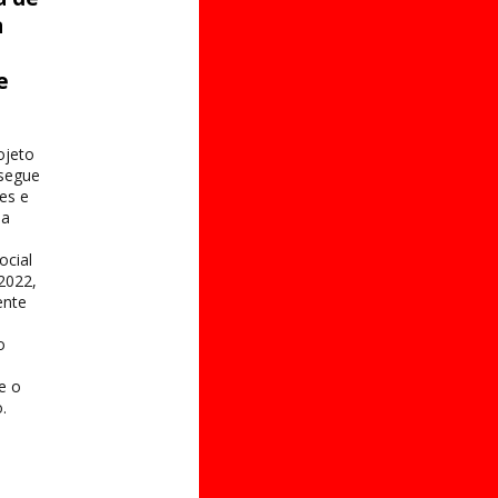
a
e
s
ojeto
 segue
es e
na
ocial
2022,
ente
o
 e o
.