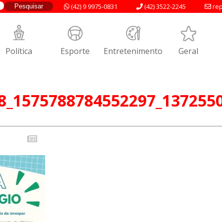
(42) 9 9975-0831
(42) 3522-2245
rep
Política
Esporte
Entretenimento
Geral
8_1575788784552297_137255