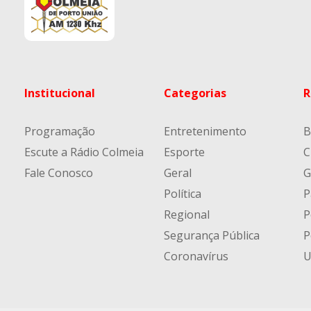
Institucional
Categorias
R
Programação
Entretenimento
B
Escute a Rádio Colmeia
Esporte
C
Fale Conosco
Geral
G
Política
P
Regional
P
Segurança Pública
P
Coronavírus
U