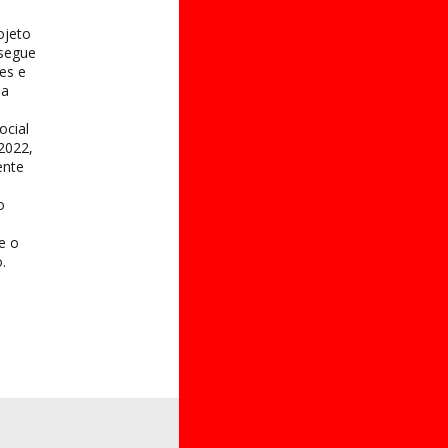
ojeto
 segue
es e
na
ocial
2022,
ente
o
 e o
.