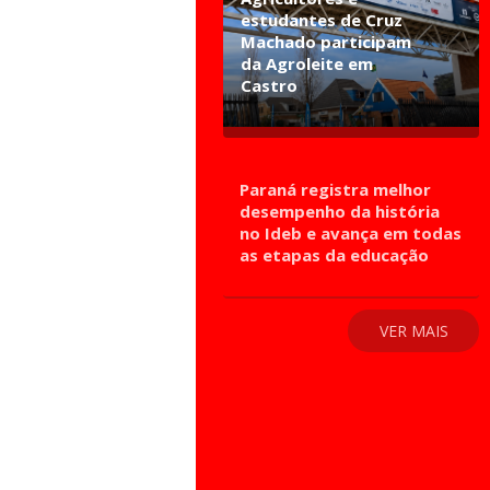
estudantes de Cruz
Machado participam
da Agroleite em
Castro
Paraná registra melhor
desempenho da história
no Ideb e avança em todas
as etapas da educação
VER MAIS