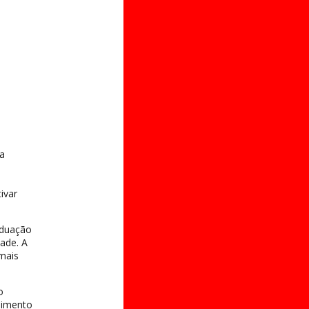
 a
ivar
aduação
ade. A
mais
o
dimento