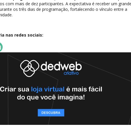
os com mais de dez participantes. A expectativa é receber um grand
urante os três dias de programação, fortalecendo o vínculo entre a
nidade.
a nas redes sociais: