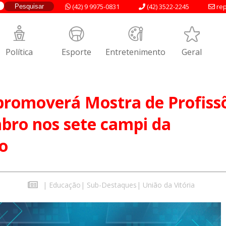
(42) 9 9975-0831
(42) 3522-2245
rep
Política
Esporte
Entretenimento
Geral
promoverá Mostra de Profiss
bro nos sete campi da
ão
|
Educação
|
Sub-Destaques
|
União da Vitória