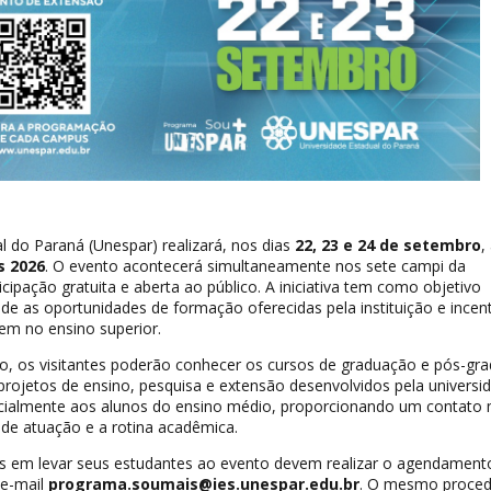
l do Paraná (Unespar) realizará, nos dias
22, 23 e 24 de setembro
,
s 2026
. O evento acontecerá simultaneamente nos sete campi da
cipação gratuita e aberta ao público. A iniciativa tem como objetivo
e as oportunidades de formação oferecidas pela instituição e incent
em no ensino superior.
, os visitantes poderão conhecer os cursos de graduação e pós-gr
rojetos de ensino, pesquisa e extensão desenvolvidos pela universid
cialmente aos alunos do ensino médio, proporcionando um contato 
de atuação e a rotina acadêmica.
as em levar seus estudantes ao evento devem realizar o agendament
 e-mail
programa.soumais@ies.unespar.edu.br
. O mesmo proce