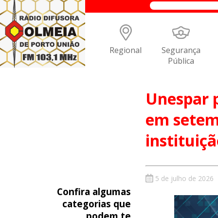
Regional
Segurança
Pública
Unespar 
em setem
instituiç
5 de julho de 2026
Confira algumas
categorias que
podem te