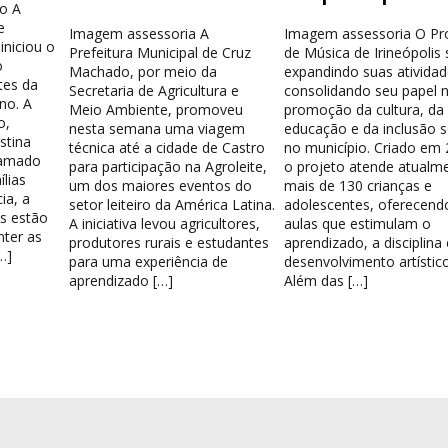
o A
e
Imagem assessoria A
Imagem assessoria O Pr
iniciou o
Prefeitura Municipal de Cruz
de Música de Irineópolis
o
Machado, por meio da
expandindo suas atividad
tes da
Secretaria de Agricultura e
consolidando seu papel 
no. A
Meio Ambiente, promoveu
promoção da cultura, da
o,
nesta semana uma viagem
educação e da inclusão s
stina
técnica até a cidade de Castro
no município. Criado em 
hamado
para participação na Agroleite,
o projeto atende atualm
lias
um dos maiores eventos do
mais de 130 crianças e
ia, a
setor leiteiro da América Latina.
adolescentes, oferecend
os estão
A iniciativa levou agricultores,
aulas que estimulam o
nter as
produtores rurais e estudantes
aprendizado, a disciplina
…]
para uma experiência de
desenvolvimento artístico
aprendizado […]
Além das […]