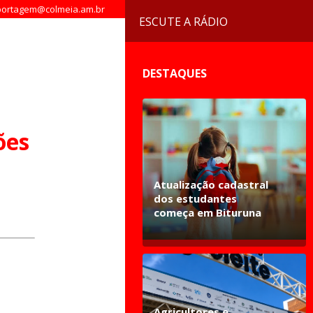
ortagem@colmeia.am.br
ESCUTE A RÁDIO
DESTAQUES
ões
Atualização cadastral
dos estudantes
começa em Bituruna
Agricultores e