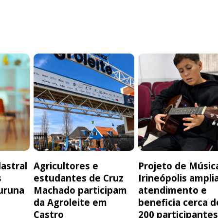
astral
Agricultores e
Projeto de Músic
s
estudantes de Cruz
Irineópolis ampli
uruna
Machado participam
atendimento e
da Agroleite em
beneficia cerca d
Castro
200 participante