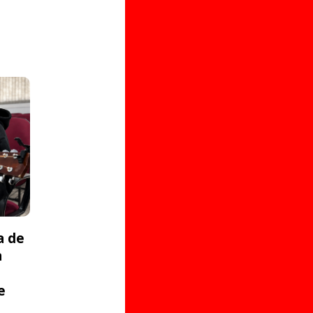
a de
a
e
s