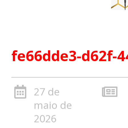
fe66dde3-d62f-
27 de
maio de
2026