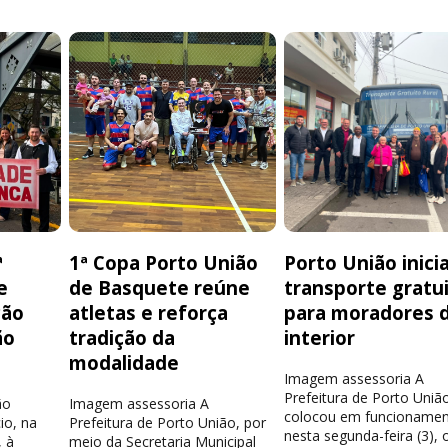
ª
1ª Copa Porto União
Porto União inici
e
de Basquete reúne
transporte gratu
ção
atletas e reforça
para moradores 
ão
tradição da
interior
modalidade
Imagem assessoria A
Prefeitura de Porto Uniã
ão
Imagem assessoria A
colocou em funcionamen
io, na
Prefeitura de Porto União, por
nesta segunda-feira (3), 
 à
meio da Secretaria Municipal