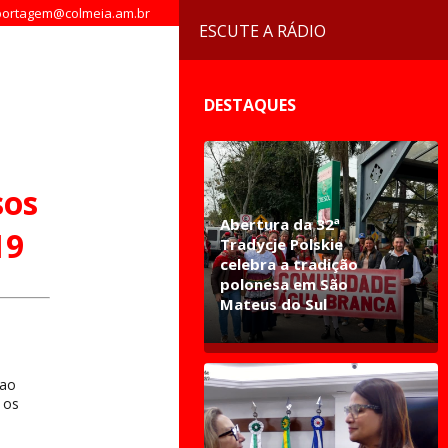
ortagem@colmeia.am.br
ESCUTE A RÁDIO
DESTAQUES
sos
Abertura da 32ª
19
Tradycje Polskie
celebra a tradição
polonesa em São
Mateus do Sul
 ao
 os