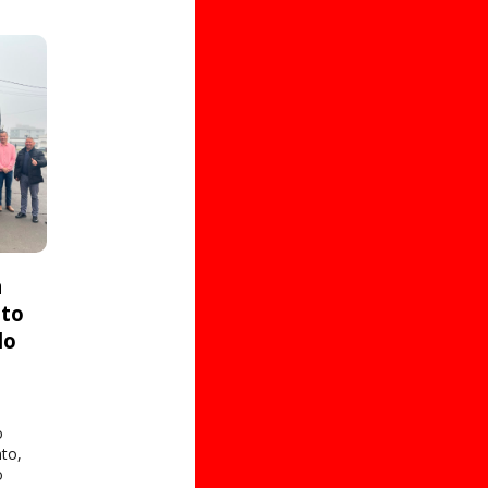
a
ito
do
o
to,
o