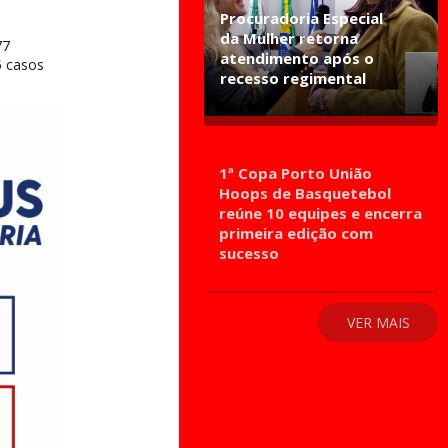
Procuradoria Especial
da Mulher retorna
77
atendimento após o
5 casos
recesso regimental
1ª Copa Porto União
Hoops de Basquetebol
reúne 10 equipes e encerra
primeira edição com
sucesso
VER MAIS