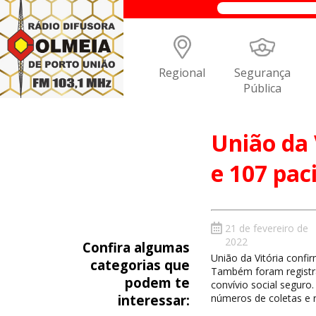
Regional
Segurança
Pública
União da 
e 107 pac
21 de fevereiro de
2022
Confira algumas
União da Vitória confi
categorias que
Também foram registra
podem te
convívio social seguro
interessar:
números de coletas e r