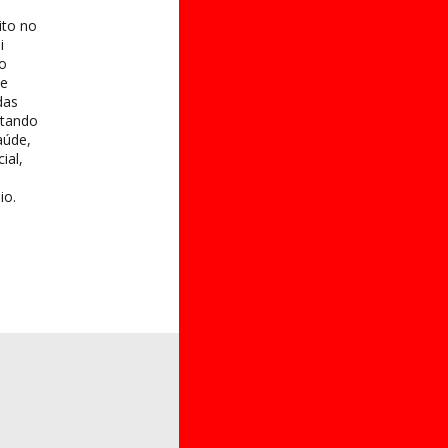
ito no
i
 o
te
das
itando
aúde,
ial,
io.