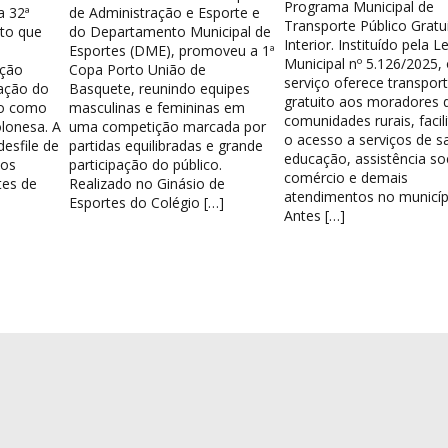
Programa Municipal de
a 32ª
de Administração e Esporte e
Transporte Público Gratu
nto que
do Departamento Municipal de
Interior. Instituído pela Le
Esportes (DME), promoveu a 1ª
Municipal nº 5.126/2025,
ação
Copa Porto União de
serviço oferece transpor
ação do
Basquete, reunindo equipes
gratuito aos moradores 
do como
masculinas e femininas em
comunidades rurais, facil
lonesa. A
uma competição marcada por
o acesso a serviços de s
esfile de
partidas equilibradas e grande
educação, assistência soc
los
participação do público.
comércio e demais
tes de
Realizado no Ginásio de
atendimentos no municíp
Esportes do Colégio […]
Antes […]