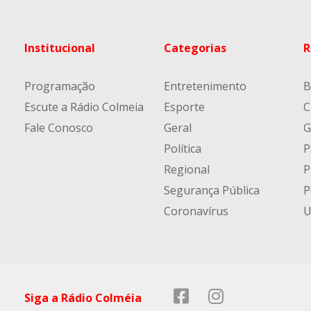
Institucional
Categorias
R
Programação
Entretenimento
B
Escute a Rádio Colmeia
Esporte
C
Fale Conosco
Geral
G
Política
P
Regional
P
Segurança Pública
P
Coronavírus
U
Siga a Rádio Colméia