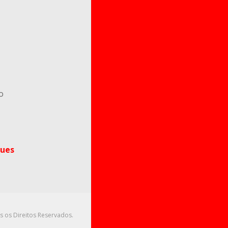
o
ues
s os Direitos Reservados.