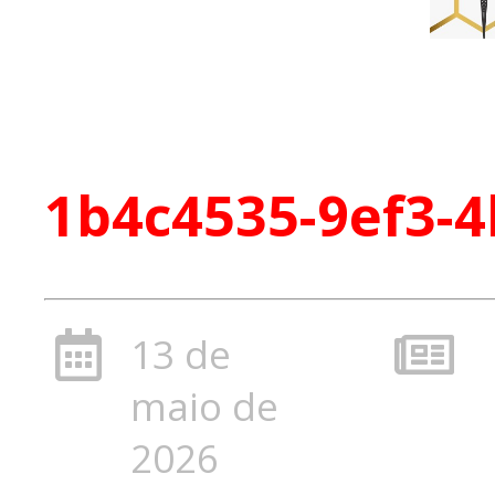
1b4c4535-9ef3-
13 de
maio de
2026