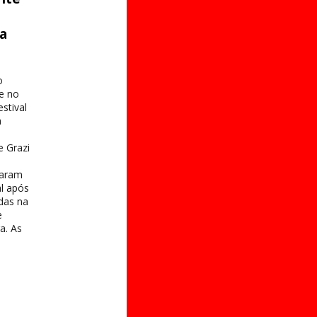
ta
o
e no
stival
a
e Grazi
taram
al após
das na
e
a. As