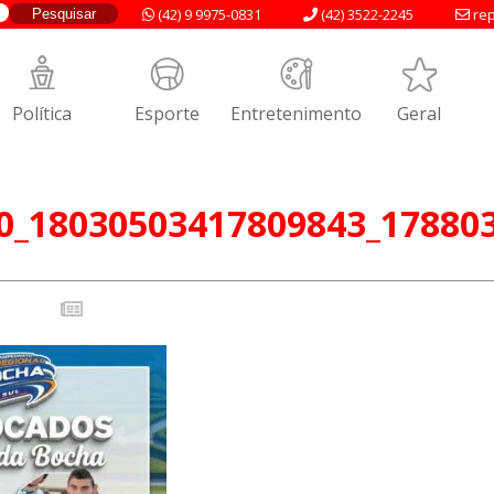
(42) 9 9975-0831
(42) 3522-2245
rep
Política
Esporte
Entretenimento
Geral
0_18030503417809843_17880