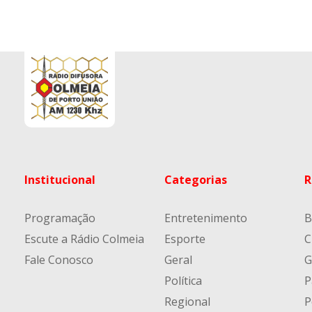
Institucional
Categorias
R
Programação
Entretenimento
B
Escute a Rádio Colmeia
Esporte
C
Fale Conosco
Geral
G
Política
P
Regional
P