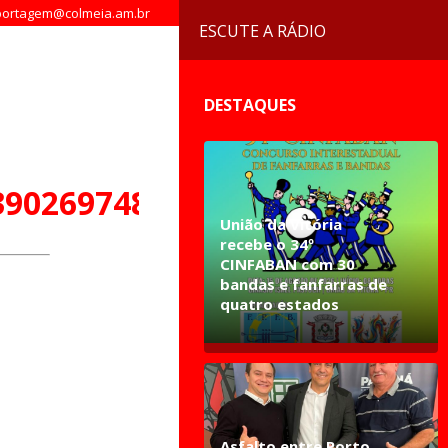
ortagem@colmeia.am.br
ESCUTE A RÁDIO
DESTAQUES
39026974801482_n
União da Vitória
recebe o 34º
CINFABAN com 30
bandas e fanfarras de
quatro estados
Asfalto entre Porto