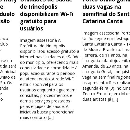
de
de Irineópolis
duas vagas na
 duelo
disponibilizam Wi-Fi
semifinal do San
isão
gratuito para
Catarina Canta
usuários
Imagem assessoria Port
guaçu
União segue em destaqu
Imagem assessoria A
 Club
Santa Catarina Canta – Fe
Prefeitura de Irineópolis
la
de Música Brasileira. Lar
disponibilizou acesso gratuito à
Ferreira, de 11 anos, na
internet nas Unidades de Saúde
nse da
categoria Infantojuvenil, 
do município, oferecendo mais
tida será
Amanda, de 20 anos, na
conectividade e comodidade à
Municipal
categoria Geral, conquis
população durante o período
União da
vaga na semifinal region
de atendimento. A rede Wi-Fi
15h. Os
as apresentações realiza
está disponível para os
venda
segunda-feira (3), no Cin
usuários enquanto aguardam
e
Teatro Emacite, em Mafr
consultas, procedimentos e
 o
duas artistas já […]
demais serviços prestados
pelas equipes de saúde. A
iniciativa busca proporcionar
mais conforto […]