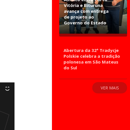
Vitória e Bituruna
avança com entrega
de projeto ao
Governo do Estado
Abertura da 32ª Tradycje
Polskie celebra a tradição
polonesa em São Mateus
do Sul
VER MAIS