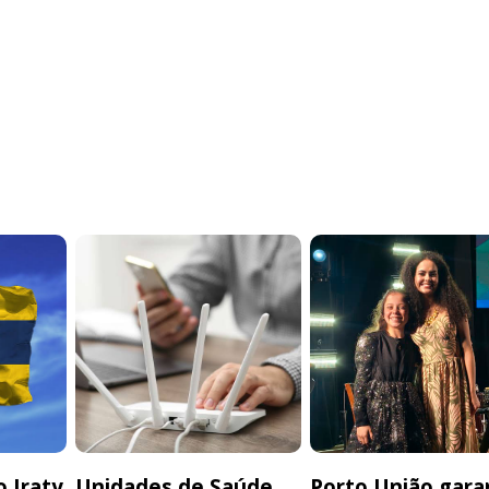
 Iraty
Unidades de Saúde
Porto União gara