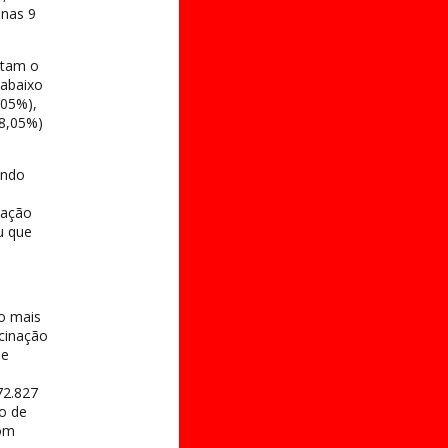
enas 9
ntam o
 abaixo
,05%),
38,05%)
ando
lação
u que
co mais
cinação
de
72.827
o de
om