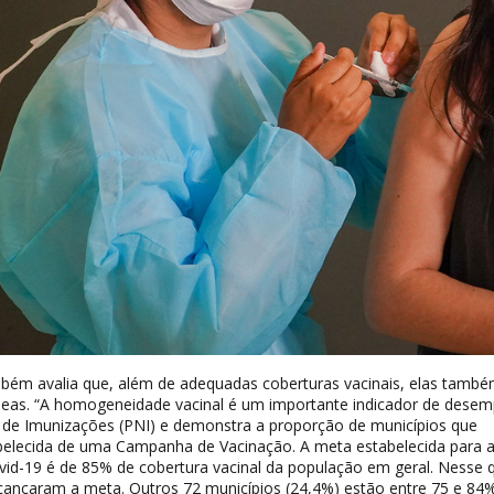
bém avalia que, além de adequadas coberturas vacinais, elas tamb
eas. “A homogeneidade vacinal é um importante indicador de dese
de Imunizações (PNI) e demonstra a proporção de municípios que
elecida de uma Campanha de Vacinação. A meta estabelecida para 
id-19 é de 85% de cobertura vacinal da população em geral. Nesse q
lcançaram a meta. Outros 72 municípios (24,4%) estão entre 75 e 84