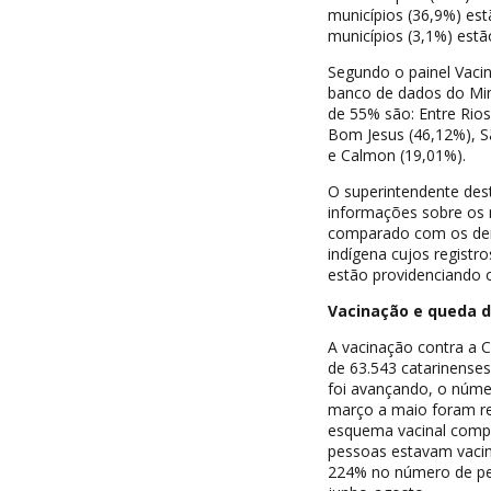
municípios (36,9%) est
municípios (3,1%) estã
Segundo o painel Vacin
banco de dados do Min
de 55% são: Entre Rios
Bom Jesus (46,12%), S
e Calmon (19,01%).
O superintendente dest
informações sobre os 
comparado com os dema
indígena cujos registr
estão providenciando o
Vacinação e queda d
A vacinação contra a C
de 63.543 catarinense
foi avançando, o núme
março a maio foram re
esquema vacinal compl
pessoas estavam vacin
224% no número de pe