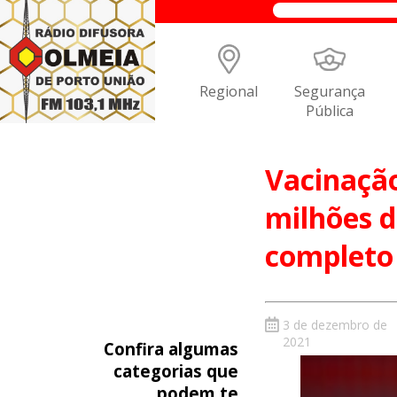
Regional
Segurança
Pública
Vacinação
milhões 
completo
3 de dezembro de
2021
Confira algumas
categorias que
podem te