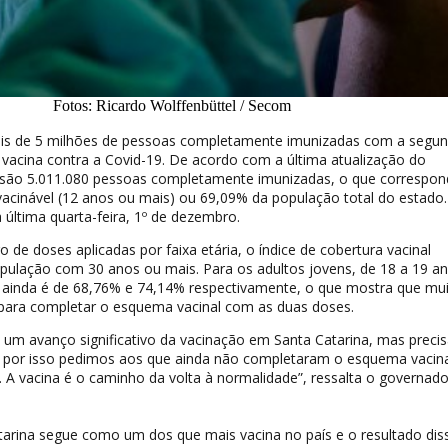
Fotos: Ricardo Wolffenbüttel / Secom
ais de 5 milhões de pessoas completamente imunizadas com a segu
vacina contra a Covid-19. De acordo com a última atualização do
 são 5.011.080 pessoas completamente imunizadas, o que correspon
acinável (12 anos ou mais) ou 69,09% da população total do estado.
 última quarta-feira, 1º de dezembro.
de doses aplicadas por faixa etária, o índice de cobertura vacinal
pulação com 30 anos ou mais. Para os adultos jovens, de 18 a 19 an
a ainda é de 68,76% e 74,14% respectivamente, o que mostra que mu
para completar o esquema vacinal com as duas doses.
m avanço significativo da vacinação em Santa Catarina, mas prec
 E por isso pedimos aos que ainda não completaram o esquema vacin
 A vacina é o caminho da volta à normalidade”, ressalta o governado
tarina segue como um dos que mais vacina no país e o resultado dis