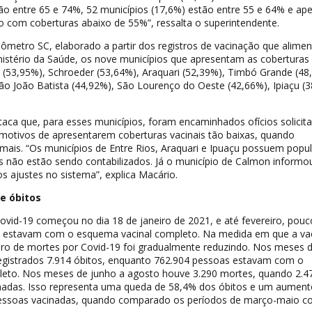
ão entre 65 e 74%, 52 municípios (17,6%) estão entre 55 e 64% e ap
o com coberturas abaixo de 55%”, ressalta o superintendente.
ômetro SC, elaborado a partir dos registros de vacinação que alime
istério da Saúde, os nove municípios que apresentam as coberturas
 (53,95%), Schroeder (53,64%), Araquari (52,39%), Timbó Grande (48
ão João Batista (44,92%), São Lourenço do Oeste (42,66%), Ipiaçu (
aca que, para esses municípios, foram encaminhados ofícios solicit
motivos de apresentarem coberturas vacinais tão baixas, quando
is. “Os municípios de Entre Rios, Araquari e Ipuaçu possuem popu
os não estão sendo contabilizados. Já o município de Calmon informo
s ajustes no sistema”, explica Macário.
e óbitos
ovid-19 começou no dia 18 de janeiro de 2021, e até fevereiro, pou
s estavam com o esquema vacinal completo. Na medida em que a va
ro de mortes por Covid-19 foi gradualmente reduzindo. Nos meses 
gistrados 7.914 óbitos, enquanto 762.904 pessoas estavam com o
eto. Nos meses de junho a agosto houve 3.290 mortes, quando 2.4
adas. Isso representa uma queda de 58,4% dos óbitos e um aument
ssoas vacinadas, quando comparado os períodos de março-maio c