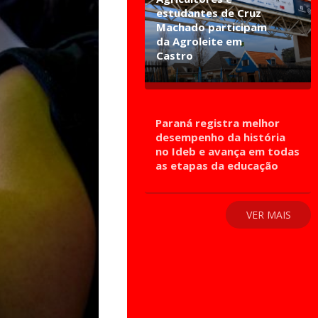
estudantes de Cruz
Machado participam
da Agroleite em
Castro
Paraná registra melhor
desempenho da história
no Ideb e avança em todas
as etapas da educação
VER MAIS