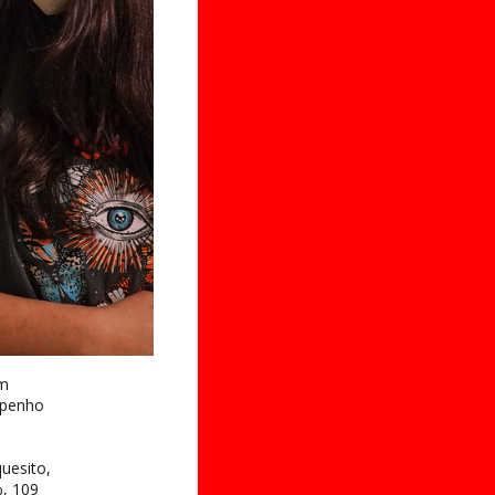
ém
mpenho
a
uesito,
%, 109