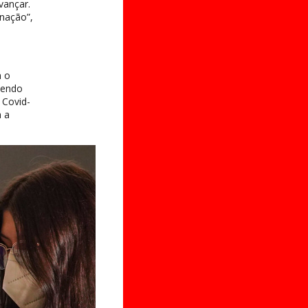
vançar.
inação”,
m o
tendo
 Covid-
a a