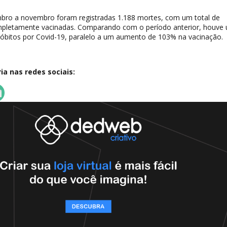
mbro a novembro foram registradas 1.188 mortes, com um total de
mpletamente vacinadas. Comparando com o período anterior, houve
óbitos por Covid-19, paralelo a um aumento de 103% na vacinação.
a nas redes sociais: