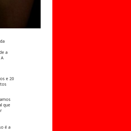
nda
de a
 A
os e 20
itos
isamos
al que
r
so é a