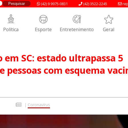
(42) 9 9975-0831
(42) 3522-2245
rep
Política
Esporte
Entretenimento
Geral
 em SC: estado ultrapassa 5
de pessoas com esquema vaci
|
Coronavírus