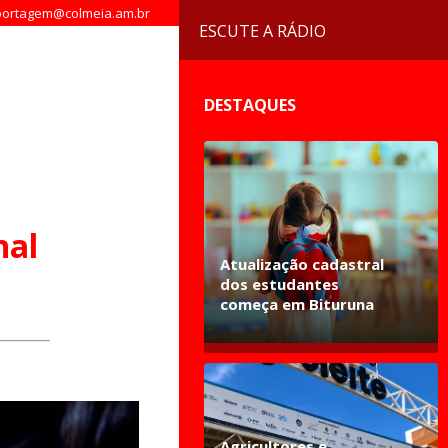
ortagem@colmeia.am.br
ESCUTE A RÁDIO
DESTAQUES
nal
Atualização cadastral
dos estudantes
começa em Bituruna
Agricultores e