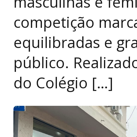
masculinas e fem
competição marca
equilibradas e gr
público. Realizad
do Colégio […]