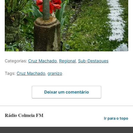
Categorias:
Cruz Machado
,
Regional
,
Sub-Destaques
Tags:
Cruz Machado
,
granizo
Deixar um comentário
Rádio Colmeia FM
Ir para o topo