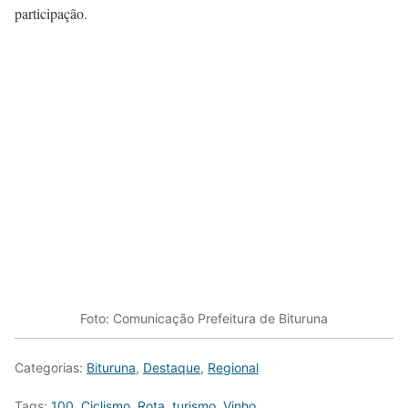
participação.
Foto: Comunicação Prefeitura de Bituruna
Categorias:
Bituruna
,
Destaque
,
Regional
Tags:
100
,
Ciclismo
,
Rota
,
turismo
,
Vinho