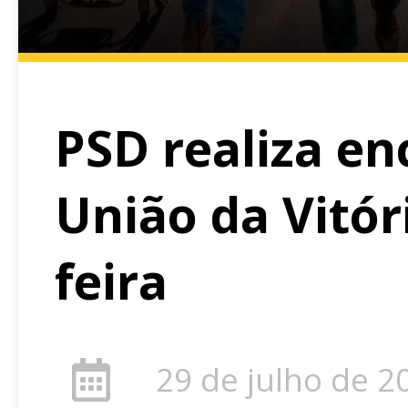
PSD realiza en
União da Vitór
feira
29 de julho de 2