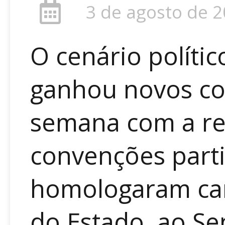
3 de agosto de 
O cenário polític
ganhou novos co
semana com a rea
convenções part
homologaram ca
do Estado, ao Se