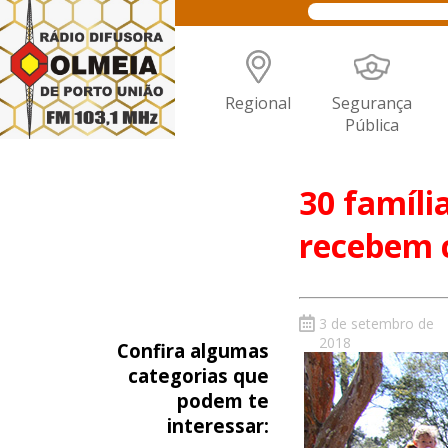
Regional
Segurança
Pública
30 famíli
recebem 
3 de setembro de
2018
Confira algumas
categorias que
podem te
interessar: