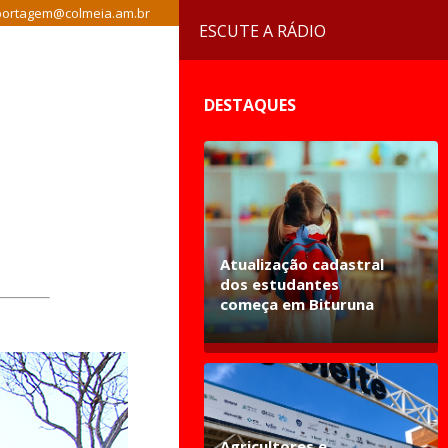
ortagem@colmeia.am.br
ESCUTE A RÁDIO
DESTAQUES
Atualização cadastral
dos estudantes
começa em Bituruna
Agricultores e