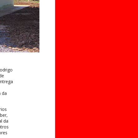
odrigo
de
entrega
a
a da
rios
ber,
l da
utros
ores