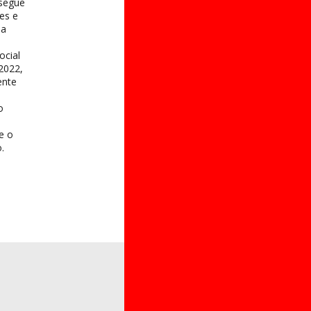
 segue
es e
na
ocial
2022,
ente
o
 e o
.