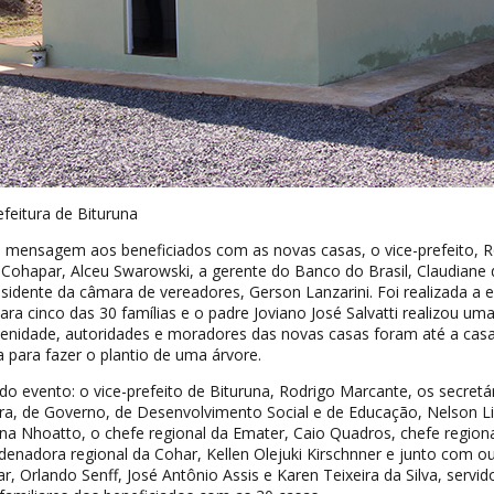
feitura de Bituruna
ensagem aos beneficiados com as novas casas, o vice-prefeito, R
 Cohapar, Alceu Swarowski, a gerente do Banco do Brasil, Claudiane 
idente da câmara de vereadores, Gerson Lanzarini. Foi realizada a 
ara cinco das 30 famílias e o padre Joviano José Salvatti realizou um
olenidade, autoridades e moradores das novas casas foram até a cas
a para fazer o plantio de uma árvore.
 evento: o vice-prefeito de Bituruna, Rodrigo Marcante, os secretá
ura, de Governo, de Desenvolvimento Social e de Educação, Nelson Li
a Nhoatto, o chefe regional da Emater, Caio Quadros, chefe regiona
rdenadora regional da Cohar, Kellen Olejuki Kirschnner e junto com o
, Orlando Senff, José Antônio Assis e Karen Teixeira da Silva, servid