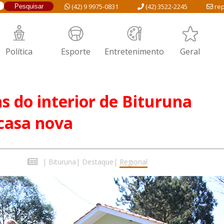
(42) 9 9975-0831
(42) 3522-2245
rep
Política
Esporte
Entretenimento
Geral
as do interior de Bituruna
casa nova
|
Bituruna
|
Destaque
|
Regional