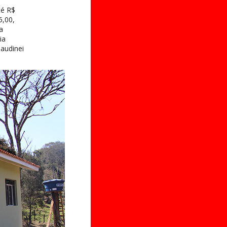
té R$
5,00,
a
ia
audinei