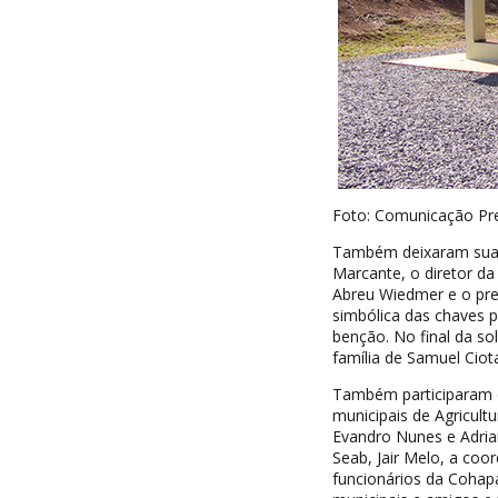
Foto: Comunicação Pre
Também deixaram sua m
Marcante, o diretor da
Abreu Wiedmer e o pres
simbólica das chaves p
benção. No final da s
família de Samuel Ciot
Também participaram do
municipais de Agricult
Evandro Nunes e Adrian
Seab, Jair Melo, a coo
funcionários da Cohapar