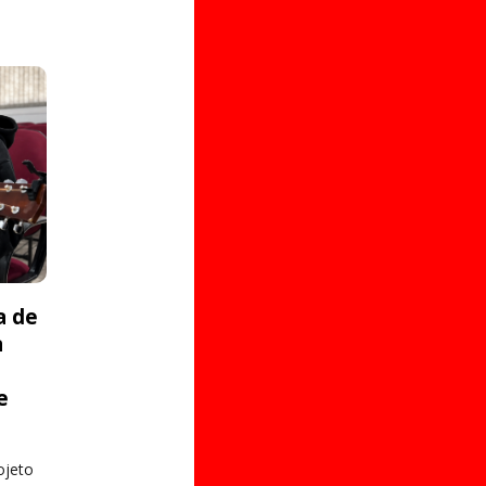
a de
a
e
s
ojeto