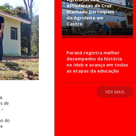
estudantes de Cruz
Machado participam
da Agroleite em
Castro
Paraná registra melhor
desempenho da história
no Ideb e avança em todas
as etapas da educação
VER MAIS
a.
es de
 –
ão do
de