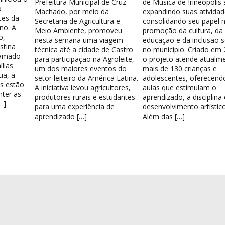
Prefeitura Municipal de Cruz
de Música de Irineópolis
o
Machado, por meio da
expandindo suas atividad
tes da
Secretaria de Agricultura e
consolidando seu papel 
no. A
Meio Ambiente, promoveu
promoção da cultura, da
o,
nesta semana uma viagem
educação e da inclusão s
stina
técnica até a cidade de Castro
no município. Criado em 
hamado
para participação na Agroleite,
o projeto atende atualm
lias
um dos maiores eventos do
mais de 130 crianças e
ia, a
setor leiteiro da América Latina.
adolescentes, oferecend
os estão
A iniciativa levou agricultores,
aulas que estimulam o
nter as
produtores rurais e estudantes
aprendizado, a disciplina
…]
para uma experiência de
desenvolvimento artístico
aprendizado […]
Além das […]