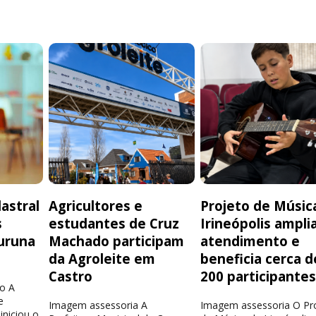
astral
Agricultores e
Projeto de Músic
s
estudantes de Cruz
Irineópolis ampli
uruna
Machado participam
atendimento e
da Agroleite em
beneficia cerca d
Castro
200 participante
o A
e
Imagem assessoria A
Imagem assessoria O Pr
iniciou o