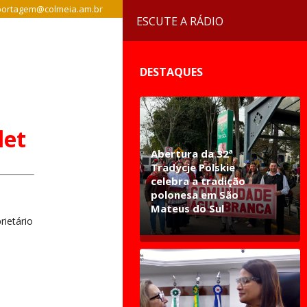
ortagem@colmeia.am.br
ESCUTE A RÁDIO
DESTAQUES
let
Abertura da 32ª
Tradycje Polskie
celebra a tradição
polonesa em São
Mateus do Sul
rietário