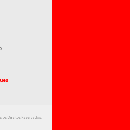
o
ues
s os Direitos Reservados.