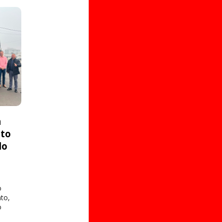
a
ito
do
o
to,
o