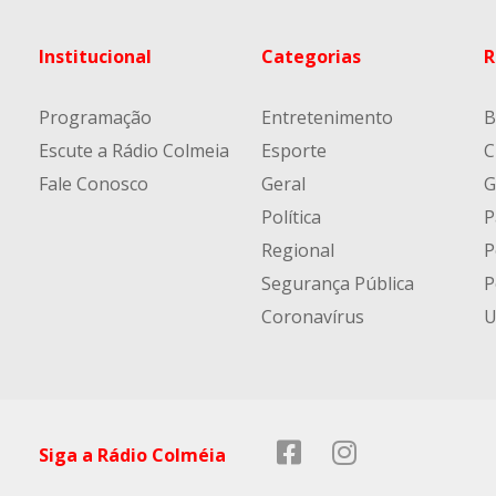
Institucional
Categorias
R
Programação
Entretenimento
B
Escute a Rádio Colmeia
Esporte
C
Fale Conosco
Geral
G
Política
P
Regional
P
Segurança Pública
P
Coronavírus
U
Siga a Rádio Colméia