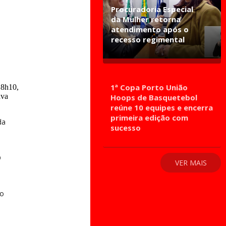
Procuradoria Especial
da Mulher retorna
atendimento após o
recesso regimental
1ª Copa Porto União
 8h10,
ava
Hoops de Basquetebol
reúne 10 equipes e encerra
primeira edição com
da
sucesso
O
VER MAIS
ho