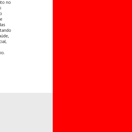
ito no
i
 o
te
das
itando
aúde,
ial,
io.