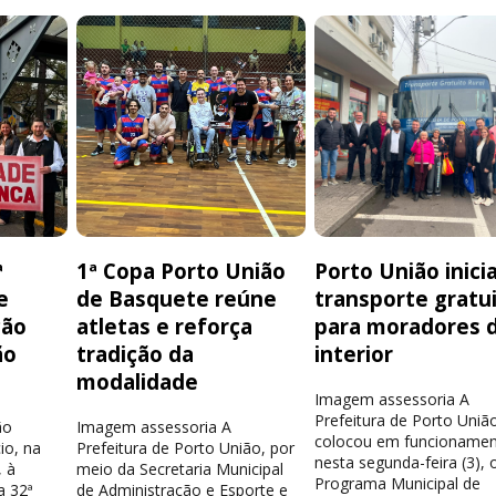
ª
1ª Copa Porto União
Porto União inici
e
de Basquete reúne
transporte gratu
ção
atletas e reforça
para moradores 
ão
tradição da
interior
modalidade
Imagem assessoria A
Prefeitura de Porto Uniã
ão
Imagem assessoria A
colocou em funcionamen
io, na
Prefeitura de Porto União, por
nesta segunda-feira (3), 
 à
meio da Secretaria Municipal
Programa Municipal de
a 32ª
de Administração e Esporte e