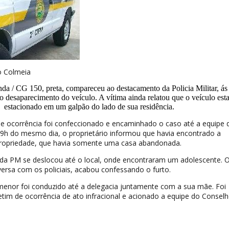
o Colmeia
da / CG 150, preta, compareceu ao destacamento da Policia Militar, ás
o desaparecimento do veículo. A vítima ainda relatou que o veículo est
estacionado em um galpão do lado de sua residência.
e ocorrência foi confeccionado e encaminhado o caso até a equipe 
ás 9h do mesmo dia, o proprietário informou que havia encontrado a
ropriedade, que havia somente uma casa abandonada.
 da PM se deslocou até o local, onde encontraram um adolescente. 
rsa com os policiais, acabou confessando o furto.
 menor foi conduzido até a delegacia juntamente com a sua mãe. Foi
tim de ocorrência de ato infracional e acionado a equipe do Consel