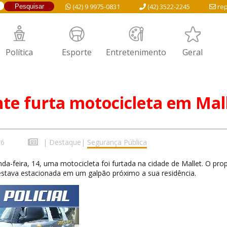
(42) 9 9975-0831
(42) 3522-2245
rep
Política
Esporte
Entretenimento
Geral
te furta motocicleta em Mal
16
|
Destaque
|
Segurança Pública
-feira, 14, uma motocicleta foi furtada na cidade de Mallet. O prop
stava estacionada em um galpão próximo a sua residência.