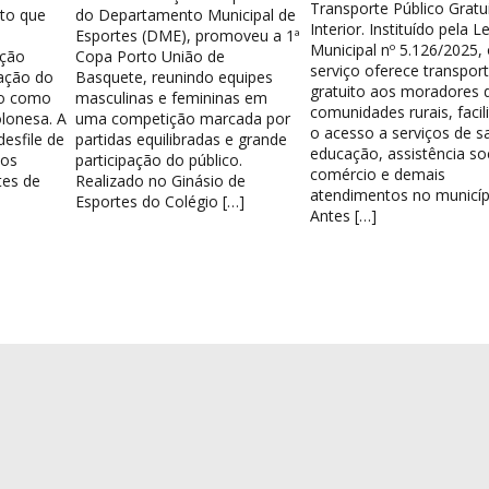
Transporte Público Gratu
nto que
do Departamento Municipal de
Interior. Instituído pela Le
Esportes (DME), promoveu a 1ª
Municipal nº 5.126/2025,
ação
Copa Porto União de
serviço oferece transpor
ação do
Basquete, reunindo equipes
gratuito aos moradores 
do como
masculinas e femininas em
comunidades rurais, facil
lonesa. A
uma competição marcada por
o acesso a serviços de s
esfile de
partidas equilibradas e grande
educação, assistência soc
los
participação do público.
comércio e demais
tes de
Realizado no Ginásio de
atendimentos no municíp
Esportes do Colégio […]
Antes […]