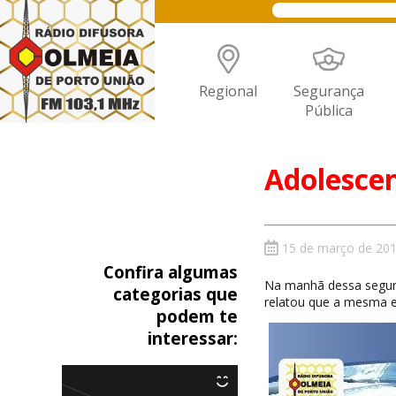
Regional
Segurança
Pública
Adolescen
15 de março de 20
Confira algumas
Na manhã dessa segunda
categorias que
relatou que a mesma e
podem te
interessar: