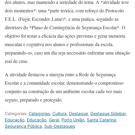
dos alunos, mas mantendo a seriedade do tema. A *atividade teve
dois momentos*: uma *parte teórica, com reforço do Protocolo
F.E.L. (Fugir, Esconder, Lutar)*, e uma prática, seguindo as
diretrizes do *Plano de Contingência de Segurança Escolar*. O
objetivo foi testar a eficácia das ações previstas e gerar memória
muscular e cognitiva nos alunos e profissionais da escola,
preparando-os, caso um dia seja necessário enfrentar uma situação
real de crise.
A atividade destacou a sinergia entre a Rede de Segurança
Escolar e a comunidade escolar, demonstrando o compromisso
conjunto na construção de um ambiente escolar cada vez mais
seguro, preparado e protegido.
Categorias:
Categorias
,
Cultura
,
Destaque
,
Destaque Sidebar
,
Educação
,
Educação
,
Geral
,
Porto União
,
Santa Catarina
,
Segurança Pública
,
Sub-Destaques