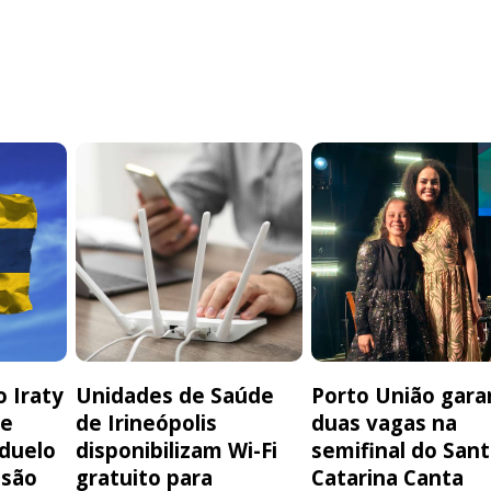
 Iraty
Unidades de Saúde
Porto União gara
de
de Irineópolis
duas vagas na
 duelo
disponibilizam Wi-Fi
semifinal do San
isão
gratuito para
Catarina Canta