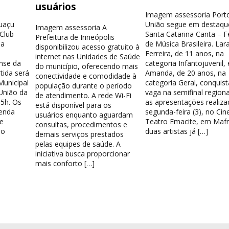
usuários
Imagem assessoria Port
guaçu
União segue em destaqu
Imagem assessoria A
 Club
Santa Catarina Canta – Fe
Prefeitura de Irineópolis
la
de Música Brasileira. Lar
disponibilizou acesso gratuito à
Ferreira, de 11 anos, na
internet nas Unidades de Saúde
nse da
categoria Infantojuvenil, 
do município, oferecendo mais
tida será
Amanda, de 20 anos, na
conectividade e comodidade à
Municipal
categoria Geral, conquis
população durante o período
União da
vaga na semifinal region
de atendimento. A rede Wi-Fi
15h. Os
as apresentações realiza
está disponível para os
venda
segunda-feira (3), no Cin
usuários enquanto aguardam
e
Teatro Emacite, em Mafr
consultas, procedimentos e
 o
duas artistas já […]
demais serviços prestados
pelas equipes de saúde. A
iniciativa busca proporcionar
mais conforto […]