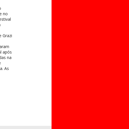
o
e no
stival
a
e Grazi
taram
al após
das na
e
a. As