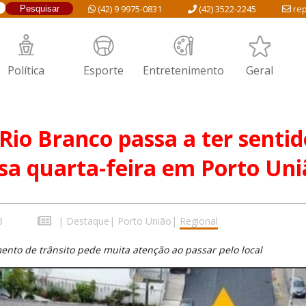
(42) 9 9975-0831
(42) 3522-2245
rep
Política
Esporte
Entretenimento
Geral
Rio Branco passa a ter sentid
sa quarta-feira em Porto Uni
3
|
Destaque
|
Porto União
|
Regional
nto de trânsito pede muita atenção ao passar pelo local