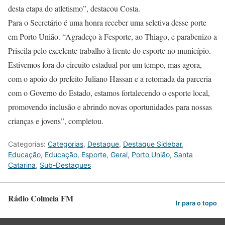
desta etapa do atletismo”, destacou Costa.
Para o Secretário é uma honra receber uma seletiva desse porte
em Porto União. “Agradeço à Fesporte, ao Thiago, e parabenizo a
Priscila pelo excelente trabalho à frente do esporte no município.
Estivemos fora do circuito estadual por um tempo, mas agora,
com o apoio do prefeito Juliano Hassan e a retomada da parceria
com o Governo do Estado, estamos fortalecendo o esporte local,
promovendo inclusão e abrindo novas oportunidades para nossas
crianças e jovens”, completou.
Categorias:
Categorias
,
Destaque
,
Destaque Sidebar
,
Educação
,
Educação
,
Esporte
,
Geral
,
Porto União
,
Santa
Catarina
,
Sub-Destaques
Rádio Colmeia FM
Ir para o topo