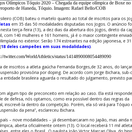
gos Olímpicos Tóquio 2020 – Chegada da equipe olímpica de Boxe no
eroporto de Haneda, Tóquio. Imagem: Rafael Bello/COB
ileiro (COB) bateu o martelo quanto ao total de inscritos para os Jo
tletas
em 35 das 50 modalidades disputadas nos Jogos. O anúncio foi
 nesta terça-feira (13), a dez dias da abertura dos Jogos, direto da cap
il, com 140 mulheres e 161 homens, já é o maior contingente enviad
limpíada no exterior. Serão 174 estreantes na edição japonesa, e 31
(
18 deles campeões em suas modalidades)
.
s://twitter.com/WorldAthletics/status/1414890008054489090
a de inscritos a atleta gaúcha Fernanda Borges,de 32 anos, do lanç
suspensão provisória por doping. De acordo com Jorge Bichara, sub-
 entidade brasileira aguarda o resultado do julgamento, previsto pa
m algum tipo de preconceito em relação ao caso. Ela está respond
de de defesa, nós optamos, como era possível dentro das regras da
l, inscrevê-la dentro da competição. Porém, ela só virá para Tóquio
uspensão da pena”, esclareceu Bichara.
o país – nove modalidades – já desembarcaram no Japão, mas ainda 
ímpica, aberta oficialmente ontem (13). O local receberá 11 mil atlet
ses, entre eles o Brasil. O paulista João Victor Marcari Oliva, do hip