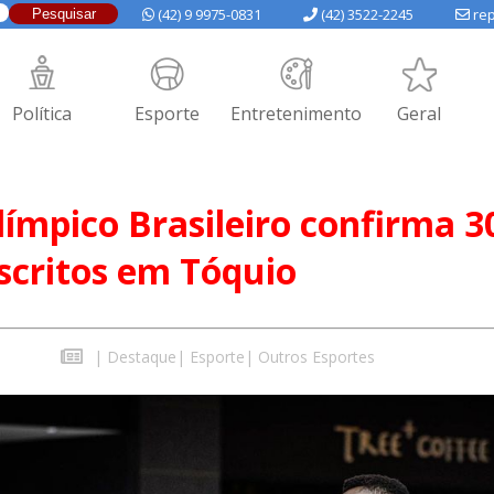
(42) 9 9975-0831
(42) 3522-2245
rep
Política
Esporte
Entretenimento
Geral
ímpico Brasileiro confirma 3
nscritos em Tóquio
|
Destaque
|
Esporte
|
Outros Esportes