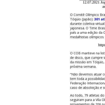
12.07.2021 Jo
a
O Comitê Olímpico Bras
Tóquio (Japão):
301 a
durante coletiva virtual
japonesa. O Time Bras
país a uma edição da O
medalhistas olímpicos 
http
O COB manteve na list
de disco, que cumpre 
da missão em Tóquio, a
próxima semana.
“Não devemos atuar co
tem toda a possibilida
Federação Internaciona
caso de absolvição e s
Ao todo, 79 atletas d
seguiram para a Vila Ol
provenientes de 206 paí