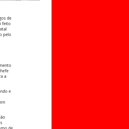
gos de
 feito
ital
o pelo
amento
chefe
ra a
endo e
 em
não
as
ismo de