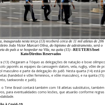
a, inaugurada nesta terça (13) receberá cerca de 11 mil atletas de 206
sileiro João Victor Marcari Oliva, do hipismo de adestramento, será o
leta do país a se hospedar na Vila, na quita (15) –
REUTERS/Issei
Kato/Direitos Reservados
ra (13) chegaram a Tóquio as delegações de natação e boxe olímpico
lo japonês as equipes da canoagem slalom, vela, rugby, vôlei de pr
l masculino e parte da delegação do judô. Nesta quarta (14) está pr
tas (handebol e vôlei femininos, e vôlei masculino), e na quinta (15)
nto, taekwondo e judô).
s, o Time Brasil contará também com 18 atletas substitutos, também
vos, para eventualidades como lesões, que atuarão conforme regras
odalidade.
ão à Covid-19