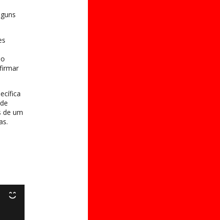
lguns
es
 o
firmar
ecífica
 de
s de um
as.