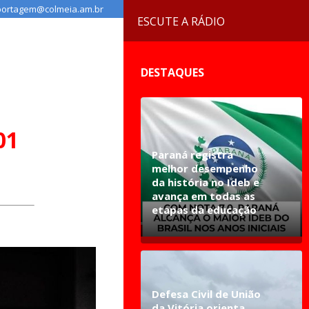
ortagem@colmeia.am.br
ESCUTE A RÁDIO
DESTAQUES
01
Paraná registra
melhor desempenho
da história no Ideb e
avança em todas as
etapas da educação
Defesa Civil de União
da Vitória orienta