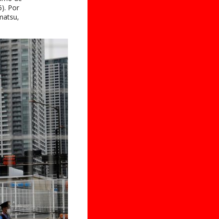
5). Por
matsu,