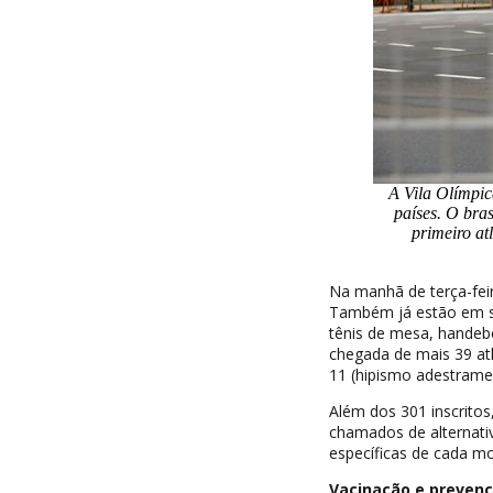
A Vila Olímpic
países. O bra
primeiro at
Na manhã de terça-fei
Também já estão em so
tênis de mesa, handebo
chegada de mais 39 atle
11 (hipismo adestrame
Além dos 301 inscrito
chamados de alternati
específicas de cada m
Vacinação e prevenç