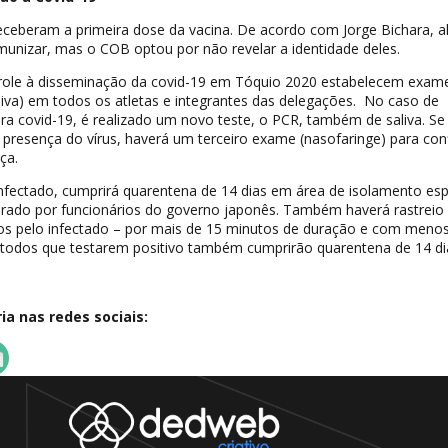
eceberam a primeira dose da vacina. De acordo com Jorge Bichara, a
munizar, mas o COB optou por não revelar a identidade deles.
role à disseminação da covid-19 em Tóquio 2020 estabelecem exam
aliva) em todos os atletas e integrantes das delegações. No caso de
ara covid-19, é realizado um novo teste, o PCR, também de saliva. Se
presença do vírus, haverá um terceiro exame (nasofaringe) para con
ça.
nfectado, cumprirá quarentena de 14 dias em área de isolamento esp
orado por funcionários do governo japonês. Também haverá rastreio
tos pelo infectado – por mais de 15 minutos de duração e com meno
e todos que testarem positivo também cumprirão quarentena de 14 di
a nas redes sociais: