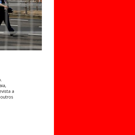
.
aia,
evista a
 outros