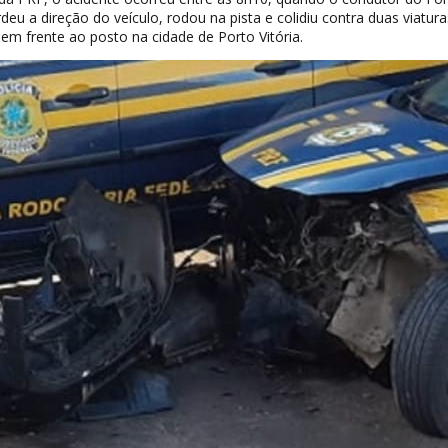
deu a direção do veículo, rodou na pista e colidiu contra duas viatur
m frente ao posto na cidade de Porto Vitória.