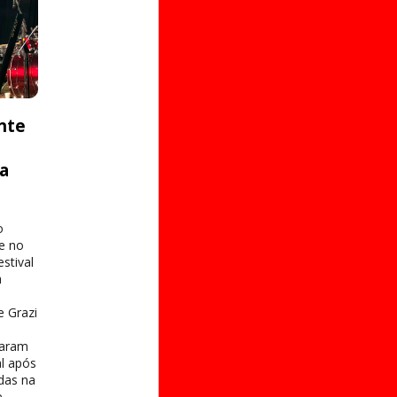
nte
ta
o
e no
stival
a
e Grazi
taram
al após
das na
e