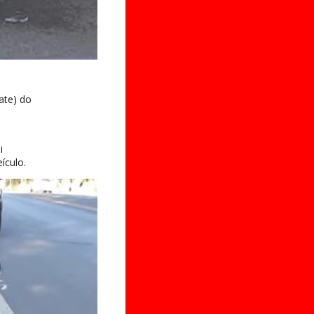
ate) do
i
ículo.