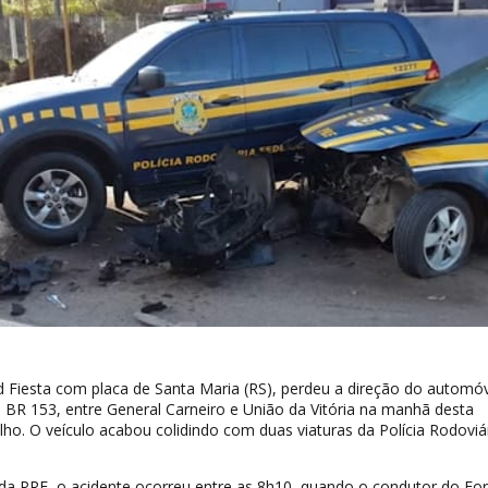
 Fiesta com placa de Santa Maria (RS), perdeu a direção do automó
 BR 153, entre General Carneiro e União da Vitória na manhã desta
ulho. O veículo acabou colidindo com duas viaturas da Polícia Rodoviá
a PRF, o acidente ocorreu entre as 8h10, quando o condutor do Fo