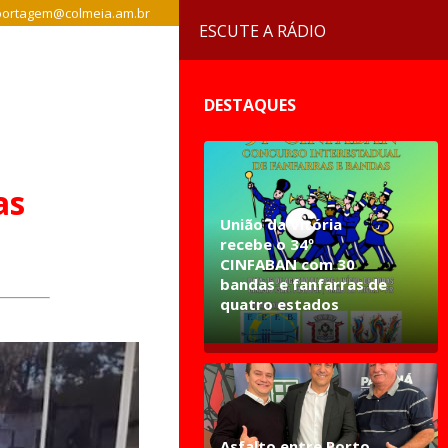
ortagem@colmeia.am.br
ESCUTE A RÁDIO
DESTAQUES
as
União da Vitória
recebe o 34º
CINFABAN com 30
bandas e fanfarras de
quatro estados
Asfalto entre Porto