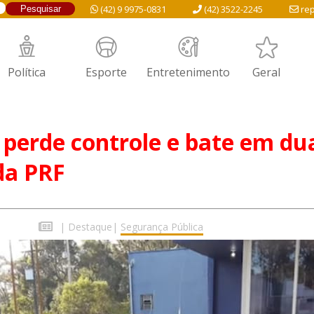
(42) 9 9975-0831
(42) 3522-2245
rep
Política
Esporte
Entretenimento
Geral
perde controle e bate em du
da PRF
|
Destaque
|
Segurança Pública