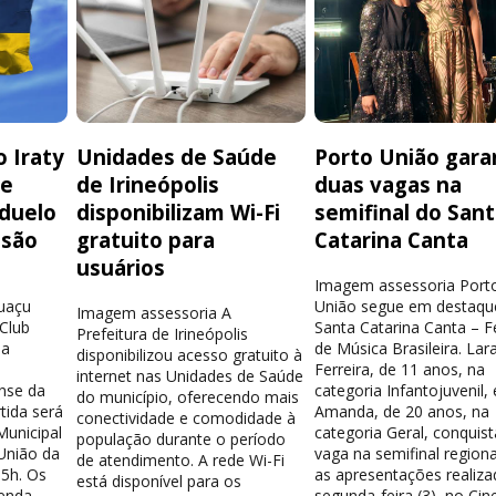
 Iraty
Unidades de Saúde
Porto União gara
de
de Irineópolis
duas vagas na
 duelo
disponibilizam Wi-Fi
semifinal do San
isão
gratuito para
Catarina Canta
usuários
Imagem assessoria Port
guaçu
União segue em destaqu
Imagem assessoria A
 Club
Santa Catarina Canta – Fe
Prefeitura de Irineópolis
la
de Música Brasileira. Lar
disponibilizou acesso gratuito à
Ferreira, de 11 anos, na
internet nas Unidades de Saúde
nse da
categoria Infantojuvenil, 
do município, oferecendo mais
tida será
Amanda, de 20 anos, na
conectividade e comodidade à
Municipal
categoria Geral, conquis
população durante o período
União da
vaga na semifinal region
de atendimento. A rede Wi-Fi
15h. Os
as apresentações realiza
está disponível para os
venda
segunda-feira (3), no Cin