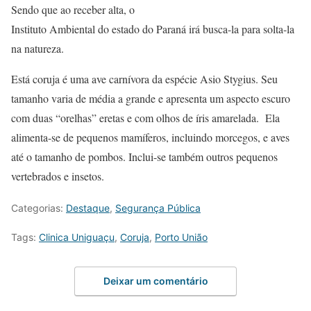
Sendo que ao receber alta, o
Instituto Ambiental do estado do Paraná irá busca-la para solta-la
na natureza.
Está coruja é uma ave carnívora da espécie Asio Stygius. Seu
tamanho varia de média a grande e apresenta um aspecto escuro
com duas “orelhas” eretas e com olhos de íris amarelada. Ela
alimenta-se de pequenos mamíferos, incluindo morcegos, e aves
até o tamanho de pombos. Inclui-se também outros pequenos
vertebrados e insetos.
Categorias:
Destaque
,
Segurança Pública
Tags:
Clinica Uniguaçu
,
Coruja
,
Porto União
Deixar um comentário