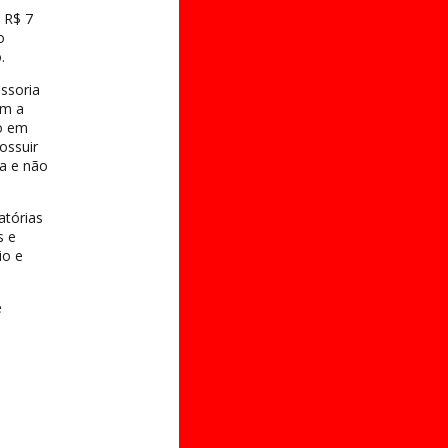
 R$ 7
o
.
ssoria
om a
o em
ossuir
a e não
atórias
s e
io e
e