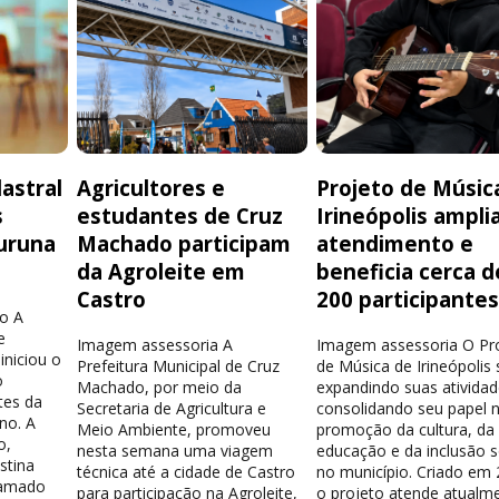
astral
Agricultores e
Projeto de Músic
s
estudantes de Cruz
Irineópolis ampli
uruna
Machado participam
atendimento e
da Agroleite em
beneficia cerca d
Castro
200 participante
o A
e
Imagem assessoria A
Imagem assessoria O Pr
iniciou o
Prefeitura Municipal de Cruz
de Música de Irineópolis
o
Machado, por meio da
expandindo suas atividad
tes da
Secretaria de Agricultura e
consolidando seu papel 
no. A
Meio Ambiente, promoveu
promoção da cultura, da
o,
nesta semana uma viagem
educação e da inclusão s
stina
técnica até a cidade de Castro
no município. Criado em 
hamado
para participação na Agroleite,
o projeto atende atualm