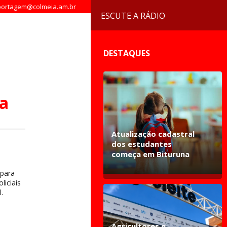
ortagem@colmeia.am.br
ESCUTE A RÁDIO
DESTAQUES
sa
Atualização cadastral
dos estudantes
começa em Bituruna
 para
liciais
.
Agricultores e