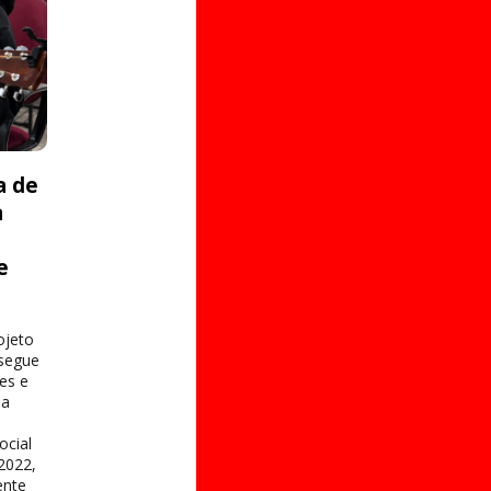
a de
a
e
s
ojeto
 segue
es e
na
ocial
2022,
ente