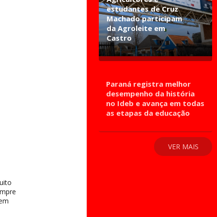
estudantes de Cruz
Machado participam
da Agroleite em
Castro
Paraná registra melhor
desempenho da história
no Ideb e avança em todas
as etapas da educação
VER MAIS
uito
empre
 em