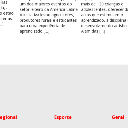
lias
um dos maiores eventos do
mais de 130 crianças e
ia, a
setor leiteiro da América Latina.
adolescentes, oferecend
os estão
A iniciativa levou agricultores,
aulas que estimulam o
nter as
produtores rurais e estudantes
aprendizado, a disciplina
…]
para uma experiência de
desenvolvimento artístico
aprendizado […]
Além das […]
egional
Esporte
Geral