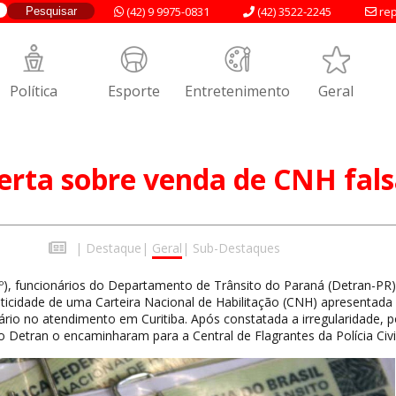
(42) 9 9975-0831
(42) 3522-2245
rep
Política
Esporte
Entretenimento
Geral
erta sobre venda de CNH fal
|
Destaque
|
Geral
|
Sub-Destaques
º), funcionários do Departamento de Trânsito do Paraná (Detran-PR)
ticidade de uma Carteira Nacional de Habilitação (CNH) apresentada
io no atendimento em Curitiba. Após constatada a irregularidade, po
o Detran o encaminharam para a Central de Flagrantes da Polícia Civil