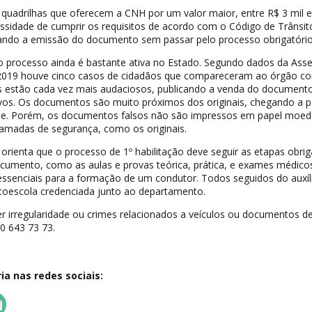
 quadrilhas que oferecem a CNH por um valor maior, entre R$ 3 mil e
ssidade de cumprir os requisitos de acordo com o Código de Trânsit
litando a emissão do documento sem passar pelo processo obrigatório
” o processo ainda é bastante ativa no Estado. Segundo dados da Asse
 2019 houve cinco casos de cidadãos que compareceram ao órgão c
as estão cada vez mais audaciosos, publicando a venda do document
tivos. Os documentos são muito próximos dos originais, chegando a p
 Porém, os documentos falsos não são impressos em papel moed
amadas de segurança, como os originais.
orienta que o processo de 1º habilitação deve seguir as etapas obrig
cumento, como as aulas e provas teórica, prática, e exames médico
essenciais para a formação de um condutor. Todos seguidos do auxíl
oescola credenciada junto ao departamento.
r irregularidade ou crimes relacionados a veículos ou documentos d
00 643 73 73.
a nas redes sociais: