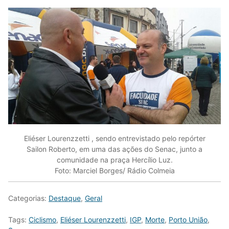
Eliéser Lourenzzetti , sendo entrevistado pelo repórter
Sailon Roberto, em uma das ações do Senac, junto a
comunidade na praça Hercílio Luz.
Foto: Marciel Borges/ Rádio Colmeia
Categorias:
Destaque
,
Geral
Tags:
Ciclismo
,
Eliéser Lourenzzetti
,
IGP
,
Morte
,
Porto União
,