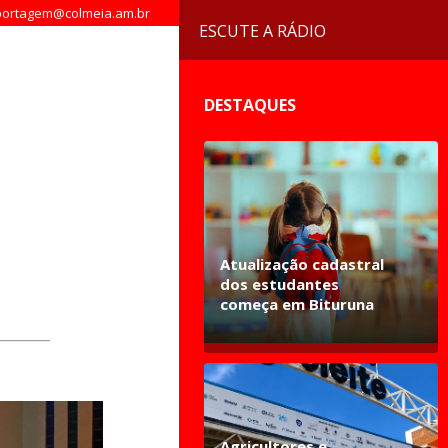
ortagem@colmeia.am.br
ESCUTE A RÁDIO
DESTAQUES
Atualização cadastral
dos estudantes
começa em Bituruna
Agricultores e