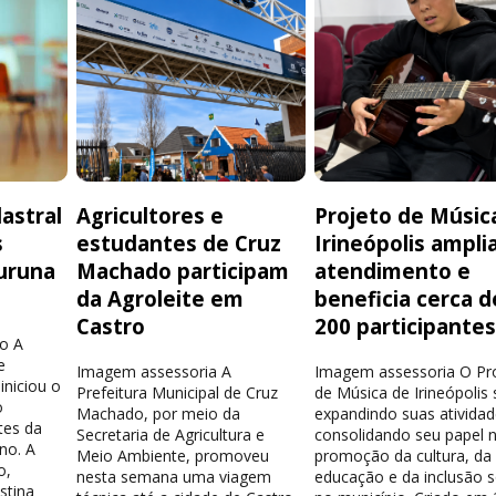
astral
Agricultores e
Projeto de Músic
s
estudantes de Cruz
Irineópolis ampli
uruna
Machado participam
atendimento e
da Agroleite em
beneficia cerca d
Castro
200 participante
o A
e
Imagem assessoria A
Imagem assessoria O Pr
iniciou o
Prefeitura Municipal de Cruz
de Música de Irineópolis
o
Machado, por meio da
expandindo suas atividad
tes da
Secretaria de Agricultura e
consolidando seu papel 
no. A
Meio Ambiente, promoveu
promoção da cultura, da
o,
nesta semana uma viagem
educação e da inclusão s
stina