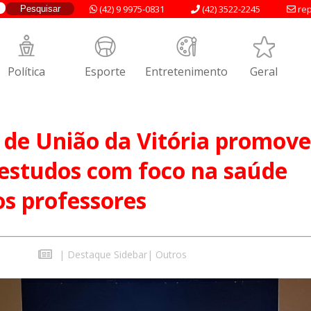
(42) 9 9975-0831
(42) 3522-2245
rep
Política
Esporte
Entretenimento
Geral
de União da Vitória promove
estudos com foco na saúde
os professores
|
Destaque Sidebar
|
Outros