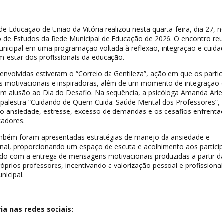
de Educação de União da Vitória realizou nesta quarta-feira, dia 27, 
po de Estudos da Rede Municipal de Educação de 2026. O encontro re
unicipal em uma programação voltada à reflexão, integração e cuid
-estar dos profissionais da educação.
senvolvidas estiveram o “Correio da Gentileza”, ação em que os parti
motivacionais e inspiradoras, além de um momento de integração 
m alusão ao Dia do Desafio. Na sequência, a psicóloga Amanda Arie
palestra “Cuidando de Quem Cuida: Saúde Mental dos Professores”,
ansiedade, estresse, excesso de demandas e os desafios enfrenta
cadores.
ambém foram apresentadas estratégias de manejo da ansiedade e
nal, proporcionando um espaço de escuta e acolhimento aos particip
ado com a entrega de mensagens motivacionais produzidas a partir d
róprios professores, incentivando a valorização pessoal e profissiona
nicipal.
a nas redes sociais: