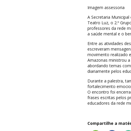
Imagem assessoria
A Secretaria Municipal 
Teatro Luz, o 2.º Gru
professores da rede m
a saúde mental e o bem
Entre as atividades de
escreveram mensagens 
movimento realizado e
Amazonas ministrou a 
abordando temas como 
diariamente pelos edu
Durante a palestra, t
fortalecimento emocio
O encontro foi encerr
frases escritas pelos p
educadores da rede mu
Compartilhe a matéri