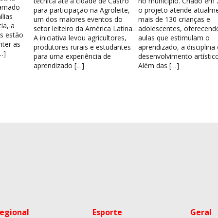
técnica até a cidade de Castro
no município. Criado em 
hamado
para participação na Agroleite,
o projeto atende atualm
lias
um dos maiores eventos do
mais de 130 crianças e
ia, a
setor leiteiro da América Latina.
adolescentes, oferecend
os estão
A iniciativa levou agricultores,
aulas que estimulam o
nter as
produtores rurais e estudantes
aprendizado, a disciplina
…]
para uma experiência de
desenvolvimento artístico
aprendizado […]
Além das […]
egional
Esporte
Geral