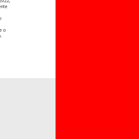
2022,
ente
o
 e o
.