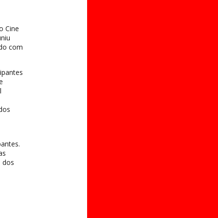
no Cine
uniu
ado com
cipantes
e
l
dos
antes.
as
l dos