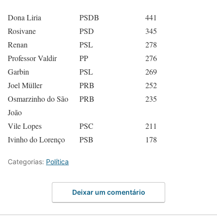
Dona Liria
PSDB
441
Rosivane
PSD
345
Renan
PSL
278
Professor Valdir
PP
276
Garbin
PSL
269
Joel Müller
PRB
252
Osmarzinho do São
PRB
235
João
Vile Lopes
PSC
211
Ivinho do Lorenço
PSB
178
Categorias:
Política
Deixar um comentário