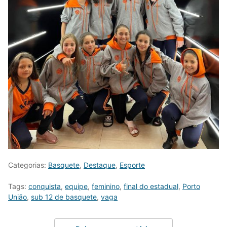
Categorias:
Basquete
,
Destaque
,
Esporte
Tags:
conquista
,
equipe
,
feminino
,
final do estadual
,
Porto
União
,
sub 12 de basquete
,
vaga