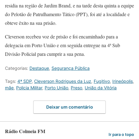
residia na região de Jardim Brand, e na tarde desta quinta a equipe
do Pelotão de Patrulhamento Tático (PPT), foi até a localidade e
obteve êxito na sua prisão.
Cleverson recebeu voz de prisão e foi encaminhado para a
delegacia em Porto União e em seguida entregue na 4ª Sub
Divisão Policial para cumprir a sua pena.
Categorias:
Destaque
,
Segurança Pública
Tags:
4ª SDP
,
Cleverson Rodrigues da Luz
,
Fugitivo
,
Irineópolis
,
mãe
,
Policia Militar
,
Porto União
,
Preso
,
União da Vitória
Deixar um comentário
Rádio Colmeia FM
Ir para o topo