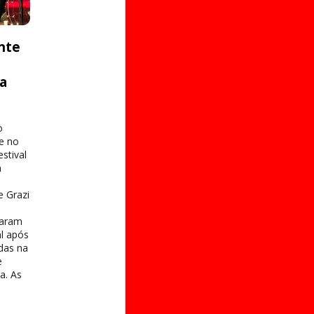
nte
ta
o
e no
stival
a
e Grazi
taram
al após
das na
e
a. As