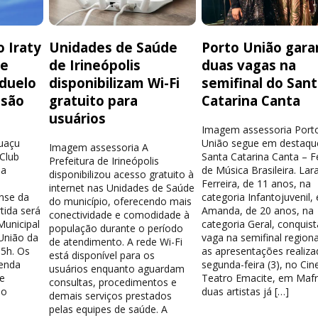
 Iraty
Unidades de Saúde
Porto União gara
de
de Irineópolis
duas vagas na
 duelo
disponibilizam Wi-Fi
semifinal do San
isão
gratuito para
Catarina Canta
usuários
Imagem assessoria Port
guaçu
União segue em destaqu
Imagem assessoria A
 Club
Santa Catarina Canta – Fe
Prefeitura de Irineópolis
la
de Música Brasileira. Lar
disponibilizou acesso gratuito à
Ferreira, de 11 anos, na
internet nas Unidades de Saúde
nse da
categoria Infantojuvenil, 
do município, oferecendo mais
tida será
Amanda, de 20 anos, na
conectividade e comodidade à
Municipal
categoria Geral, conquis
população durante o período
União da
vaga na semifinal region
de atendimento. A rede Wi-Fi
15h. Os
as apresentações realiza
está disponível para os
venda
segunda-feira (3), no Cin
usuários enquanto aguardam
e
Teatro Emacite, em Mafr
consultas, procedimentos e
 o
duas artistas já […]
demais serviços prestados
pelas equipes de saúde. A