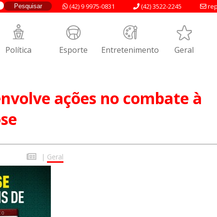
(42) 9 9975-0831
(42) 3522-2245
rep
Política
Esporte
Entretenimento
Geral
envolve ações no combate à
ose
|
Geral