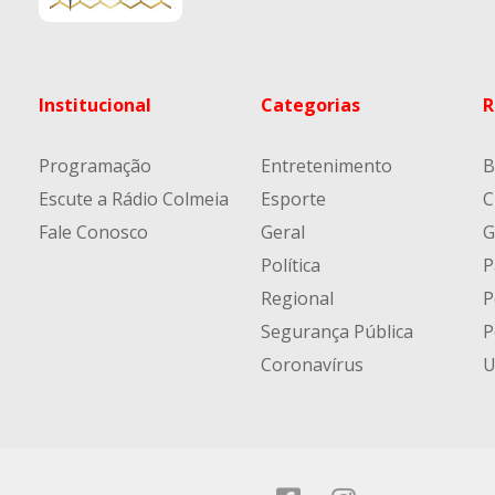
Institucional
Categorias
R
Programação
Entretenimento
B
Escute a Rádio Colmeia
Esporte
C
Fale Conosco
Geral
G
Política
P
Regional
P
Segurança Pública
P
Coronavírus
U