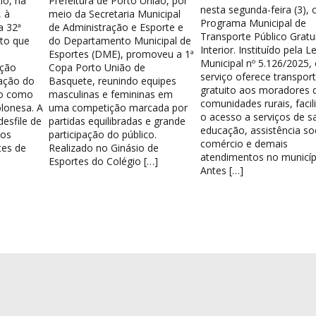
io, na
Prefeitura de Porto União, por
nesta segunda-feira (3), 
 à
meio da Secretaria Municipal
Programa Municipal de
a 32ª
de Administração e Esporte e
Transporte Público Gratu
nto que
do Departamento Municipal de
Interior. Instituído pela Le
Esportes (DME), promoveu a 1ª
Municipal nº 5.126/2025,
ação
Copa Porto União de
serviço oferece transpor
ação do
Basquete, reunindo equipes
gratuito aos moradores 
do como
masculinas e femininas em
comunidades rurais, facil
lonesa. A
uma competição marcada por
o acesso a serviços de s
esfile de
partidas equilibradas e grande
educação, assistência soc
los
participação do público.
comércio e demais
tes de
Realizado no Ginásio de
atendimentos no municíp
Esportes do Colégio […]
Antes […]