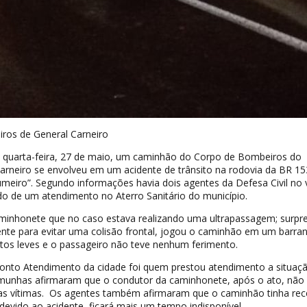
ros de General Carneiro
ta quarta-feira, 27 de maio, um caminhão do Corpo de Bombeiros do
arneiro se envolveu em um acidente de trânsito na rodovia da BR 15
meiro”. Segundo informações havia dois agentes da Defesa Civil no v
o de um atendimento no Aterro Sanitário do município.
inhonete que no caso estava realizando uma ultrapassagem; surpr
nte para evitar uma colisão frontal, jogou o caminhão em um barra
tos leves e o passageiro não teve nenhum ferimento.
nto Atendimento da cidade foi quem prestou atendimento a situaçã
munhas afirmaram que o condutor da caminhonete, após o ato, não
 as vítimas. Os agentes também afirmaram que o caminhão tinha re
 devido ao acidente, ficará mais um tempo indisponível.