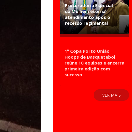
Procuradoria Especial
da Mulher retorna
atendimento após o
recesso regimental
1ª Copa Porto União
Hoops de Basquetebol
reúne 10 equipes e encerra
primeira edição com
sucesso
VER MAIS