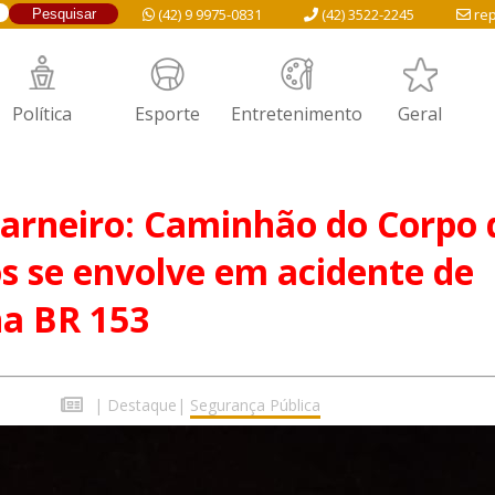
(42) 9 9975-0831
(42) 3522-2245
rep
Política
Esporte
Entretenimento
Geral
arneiro: Caminhão do Corpo 
 se envolve em acidente de
na BR 153
|
Destaque
|
Segurança Pública