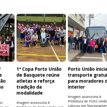
ª
1ª Copa Porto União
Porto União inici
e
de Basquete reúne
transporte gratu
ção
atletas e reforça
para moradores 
ão
tradição da
interior
modalidade
Imagem assessoria A
Prefeitura de Porto Uniã
ão
Imagem assessoria A
colocou em funcionamen