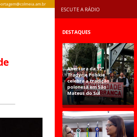
ortagem@colmeia.am.br
ESCUTE A RÁDIO
DESTAQUES
de
Abertura da 32ª
Tradycje Polskie
celebra a tradição
polonesa em São
Mateus do Sul