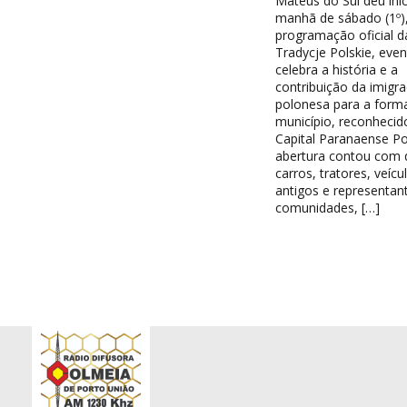
Mateus do Sul deu iníc
manhã de sábado (1º),
programação oficial d
Tradycje Polskie, eve
celebra a história e a
contribuição da imigr
polonesa para a form
município, reconheci
Capital Paranaense Po
abertura contou com d
carros, tratores, veícu
antigos e representan
comunidades, […]