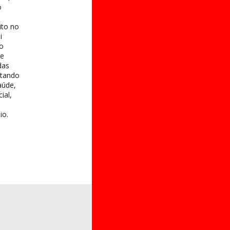
o
ito no
i
 o
te
das
itando
aúde,
ial,
io.