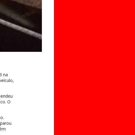
3 na
eículo,
eendeu
nco. O
o.
 parou
cém