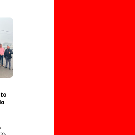
a
ito
do
o
to,