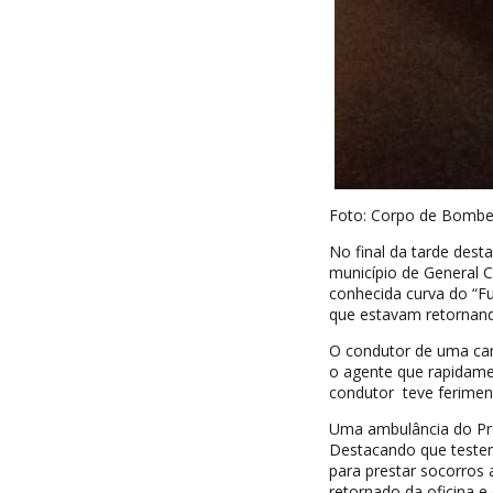
Foto: Corpo de Bombei
No final da tarde des
município de General C
conhecida curva do “Fu
que estavam retornand
O condutor de uma cam
o agente que rapidame
condutor teve ferimen
Uma ambulância do Pro
Destacando que teste
para prestar socorros
retornado da oficina e