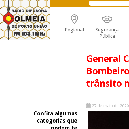
Regional
Segurança
Pública
General C
Bombeiros
trânsito 
27 de maio de 2020
Confira algumas
categorias que
podem te