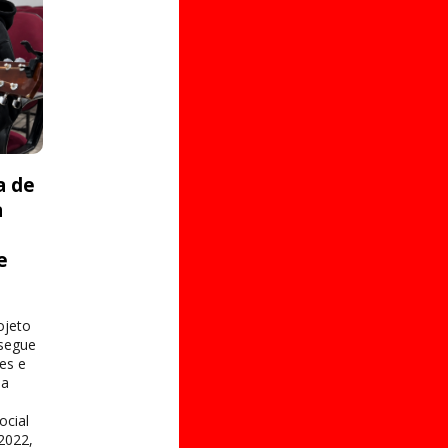
a de
a
e
s
ojeto
 segue
es e
na
ocial
2022,