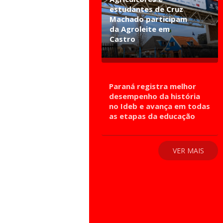
estudantes de Cruz
Machado participam
da Agroleite em
Castro
Paraná registra melhor
desempenho da história
no Ideb e avança em todas
as etapas da educação
VER MAIS