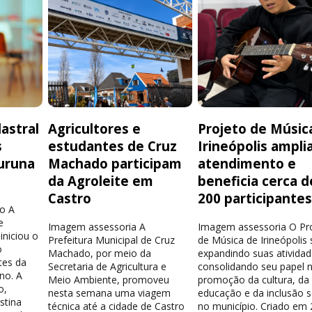
astral
Agricultores e
Projeto de Músic
s
estudantes de Cruz
Irineópolis ampli
uruna
Machado participam
atendimento e
da Agroleite em
beneficia cerca d
Castro
200 participante
o A
e
Imagem assessoria A
Imagem assessoria O Pr
iniciou o
Prefeitura Municipal de Cruz
de Música de Irineópolis
o
Machado, por meio da
expandindo suas atividad
tes da
Secretaria de Agricultura e
consolidando seu papel 
no. A
Meio Ambiente, promoveu
promoção da cultura, da
o,
nesta semana uma viagem
educação e da inclusão s
stina
técnica até a cidade de Castro
no município. Criado em 