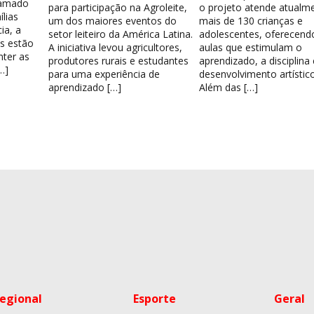
hamado
para participação na Agroleite,
o projeto atende atualm
lias
um dos maiores eventos do
mais de 130 crianças e
ia, a
setor leiteiro da América Latina.
adolescentes, oferecend
os estão
A iniciativa levou agricultores,
aulas que estimulam o
nter as
produtores rurais e estudantes
aprendizado, a disciplina
…]
para uma experiência de
desenvolvimento artístico
aprendizado […]
Além das […]
egional
Esporte
Geral