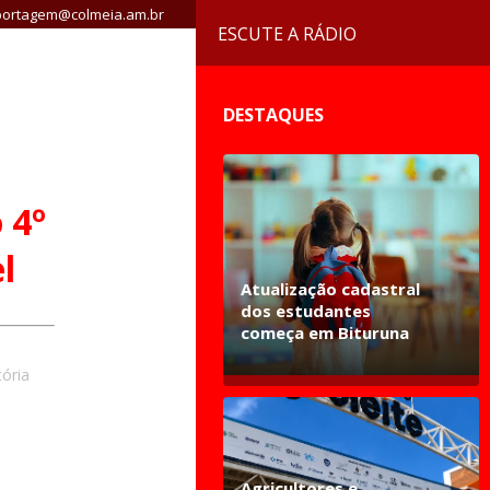
ortagem@colmeia.am.br
ESCUTE A RÁDIO
DESTAQUES
 4º
l
Atualização cadastral
dos estudantes
começa em Bituruna
tória
Agricultores e