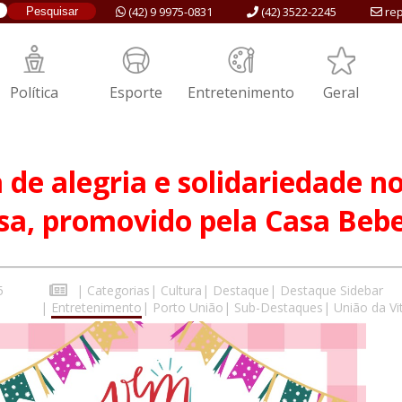
(42) 9 9975-0831
(42) 3522-2245
rep
Política
Esporte
Entretenimento
Geral
 de alegria e solidariedade no
sa, promovido pela Casa Bebe
5
|
Categorias
|
Cultura
|
Destaque
|
Destaque Sidebar
|
Entretenimento
|
Porto União
|
Sub-Destaques
|
União da Vi