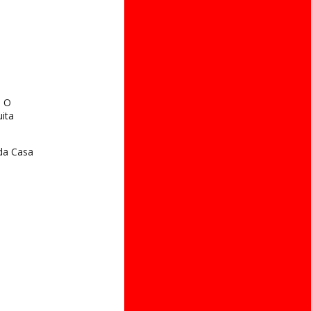
! O
ita
 da Casa