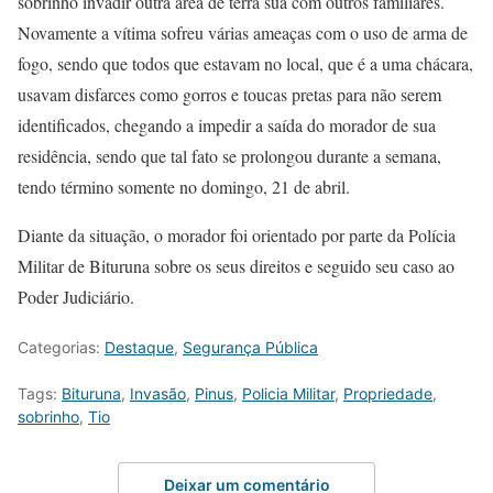
sobrinho invadir outra área de terra sua com outros familiares.
Novamente a vítima sofreu várias ameaças com o uso de arma de
fogo, sendo que todos que estavam no local, que é a uma chácara,
usavam disfarces como gorros e toucas pretas para não serem
identificados, chegando a impedir a saída do morador de sua
residência, sendo que tal fato se prolongou durante a semana,
tendo término somente no domingo, 21 de abril.
Diante da situação, o morador foi orientado por parte da Polícia
Militar de Bituruna sobre os seus direitos e seguido seu caso ao
Poder Judiciário.
Categorias:
Destaque
,
Segurança Pública
Tags:
Bituruna
,
Invasão
,
Pinus
,
Policia Militar
,
Propriedade
,
sobrinho
,
Tio
Deixar um comentário