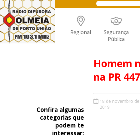
Regional
Segurança
Pública
Homem mo
na PR 44
18 de novembro de
2019
Confira algumas
categorias que
podem te
interessar: