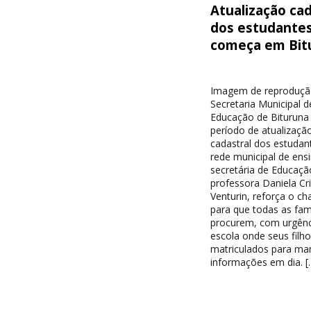
Atualização cad
dos estudante
começa em Bit
Imagem de reproduçã
Secretaria Municipal d
Educação de Bituruna 
período de atualizaçã
cadastral dos estudan
rede municipal de ensi
secretária de Educaçã
professora Daniela Cri
Venturin, reforça o c
para que todas as famí
procurem, com urgênc
escola onde seus filh
matriculados para ma
informações em dia. [