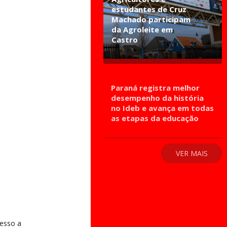
estudantes de Cruz
Machado participam
da Agroleite em
Castro
Paraná registra melhor
desempenho da história
no Ideb e avança em todas
as etapas da educação
VER MAIS
cesso a