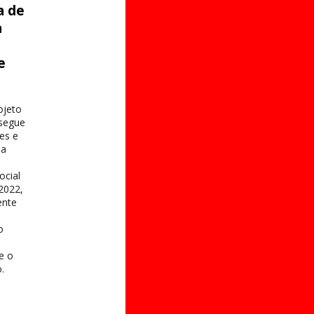
a de
a
e
s
ojeto
 segue
es e
na
ocial
2022,
ente
o
 e o
.