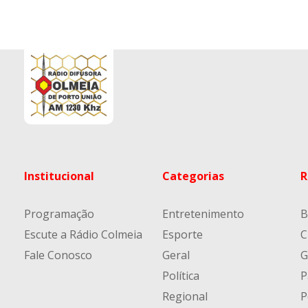
Institucional
Categorias
R
Programação
Entretenimento
B
Escute a Rádio Colmeia
Esporte
C
Fale Conosco
Geral
G
Política
P
Regional
P