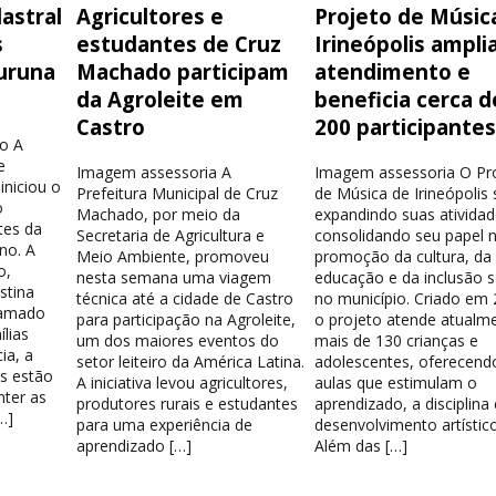
astral
Agricultores e
Projeto de Músic
s
estudantes de Cruz
Irineópolis ampli
uruna
Machado participam
atendimento e
da Agroleite em
beneficia cerca d
Castro
200 participante
o A
e
Imagem assessoria A
Imagem assessoria O Pr
iniciou o
Prefeitura Municipal de Cruz
de Música de Irineópolis
o
Machado, por meio da
expandindo suas atividad
tes da
Secretaria de Agricultura e
consolidando seu papel 
no. A
Meio Ambiente, promoveu
promoção da cultura, da
o,
nesta semana uma viagem
educação e da inclusão s
stina
técnica até a cidade de Castro
no município. Criado em 
hamado
para participação na Agroleite,
o projeto atende atualm
lias
um dos maiores eventos do
mais de 130 crianças e
ia, a
setor leiteiro da América Latina.
adolescentes, oferecend
os estão
A iniciativa levou agricultores,
aulas que estimulam o
nter as
produtores rurais e estudantes
aprendizado, a disciplina
…]
para uma experiência de
desenvolvimento artístico
aprendizado […]
Além das […]