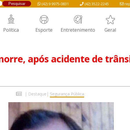
(42) 9 9975-0831
(42) 3522-2245
rep
Política
Esporte
Entretenimento
Geral
rre, após acidente de trâns
7
|
Destaque
|
Segurança Pública