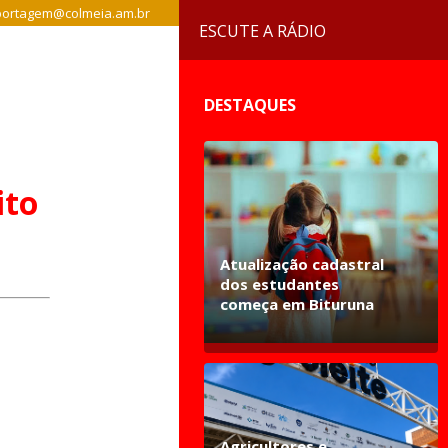
ortagem@colmeia.am.br
ESCUTE A RÁDIO
DESTAQUES
ito
Atualização cadastral
dos estudantes
começa em Bituruna
Agricultores e