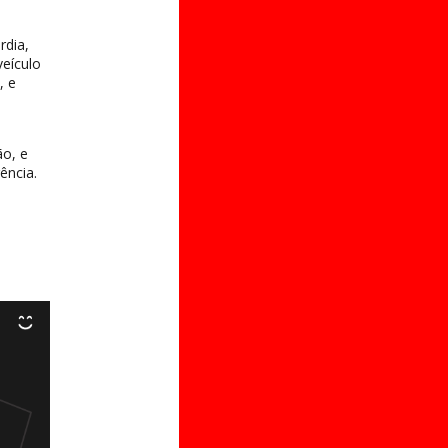
rdia,
veículo
, e
ão, e
ência.