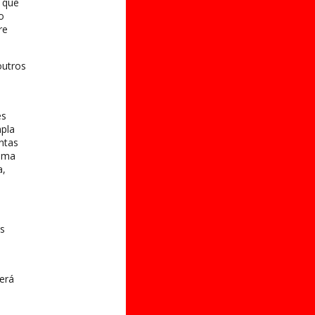
 que
o
re
outros
es
pla
ntas
 uma
a,
s
será