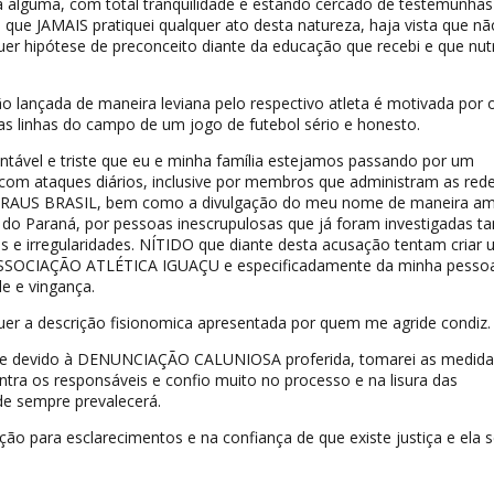
 alguma, com total tranquilidade e estando cercado de testemunhas
 que JAMAIS pratiquei qualquer ato desta natureza, haja vista que nã
r hipótese de preconceito diante da educação que recebi e que nut
o lançada de maneira leviana pelo respectivo atleta é motivada por 
s linhas do campo de um jogo de futebol sério e honesto.
tável e triste que eu e minha família estejamos passando por um
m ataques diários, inclusive por membros que administram as red
RAUS BRASIL, bem como a divulgação do meu nome de maneira am
do Paraná, por pessoas inescrupulosas que já foram investigadas ta
s e irregularidades. NÍTIDO que diante desta acusação tentam criar
SSOCIAÇÃO ATLÉTICA IGUAÇU e especificadamente da minha pesso
de e vingança.
quer a descrição fisionomica apresentada por quem me agride condiz.
que devido à DENUNCIAÇÃO CALUNIOSA proferida, tomarei as medida
ontra os responsáveis e confio muito no processo e na lisura das
de sempre prevalecerá.
ição para esclarecimentos e na confiança de que existe justiça e ela 