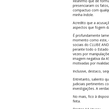
Reafirmo que de forma
presenciaram os fatos,
compactuo com qualque
minha índole.
Acredito que a acusaçã
aspectos que fogem da
É profundamente lamen
momento como este, co
sociais do CLUBE AND
perante todo o Estado 
vezes por manipulaçõe
imagem negativa da A
motivadas por rivalida
Inclusive, destaco, se
Entretanto, saliento 
judiciais pertinentes c
investigações. A verda
No mais, fico à dispos
feita.