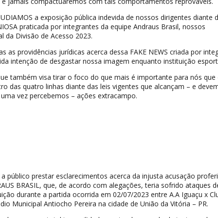
e jamais compactuaremos com tais comportamentos reprováveis.
IAMOS a exposição pública indevida de nossos dirigentes diante 
A praticada por integrantes da equipe Andraus Brasil, nossos
al da Divisão de Acesso 2023.
 as providências jurídicas acerca dessa FAKE NEWS criada por inte
tida intenção de desgastar nossa imagem enquanto instituição esport
ue também visa tirar o foco do que mais é importante para nós que 
ro das quatro linhas diante das leis vigentes que alcançam – e deve
 uma vez percebemos – ações extracampo.
a público prestar esclarecimentos acerca da injusta acusação profer
US BRASIL, que, de acordo com alegações, teria sofrido ataques de 
tuição durante a partida ocorrida em 02/07/2023 entre A.A Iguaçu x Cl
dio Municipal Antiocho Pereira na cidade de União da Vitória – PR.