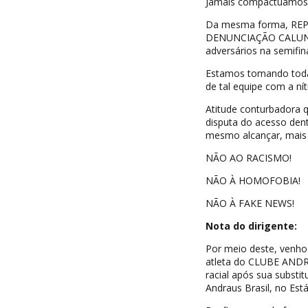
Jamais compactuamos 
Da mesma forma, REPUD
DENUNCIAÇÃO CALUNIOS
adversários na semifin
Estamos tomando todas
de tal equipe com a ní
Atitude conturbadora q
disputa do acesso dent
mesmo alcançar, mais
NÃO AO RACISMO!
NÃO À HOMOFOBIA!
NÃO À FAKE NEWS!
Nota do dirigente:
Por meio deste, venho 
atleta do CLUBE ANDRA
racial após sua substi
Andraus Brasil, no Está