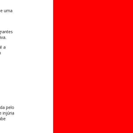
de uma
grantes
iva.
é a
m
ida pelo
injúria
ube