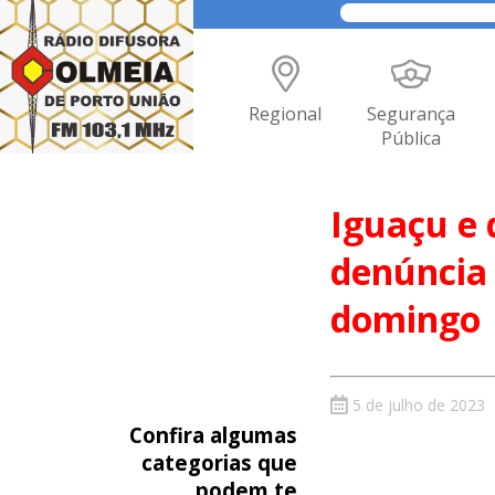
Regional
Segurança
Pública
Iguaçu e 
denúncia 
domingo
5 de julho de 2023
Confira algumas
categorias que
podem te