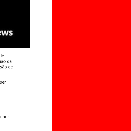
 de
ião da
isão de
ser
unhos