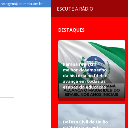
ortagem@colmeia.am.br
ESCUTE A RÁDIO
DESTAQUES
Paraná registra
melhor desempenho
da história no Ideb e
avança em todas as
etapas da educação
Defesa Civil de União
da Vitória orienta