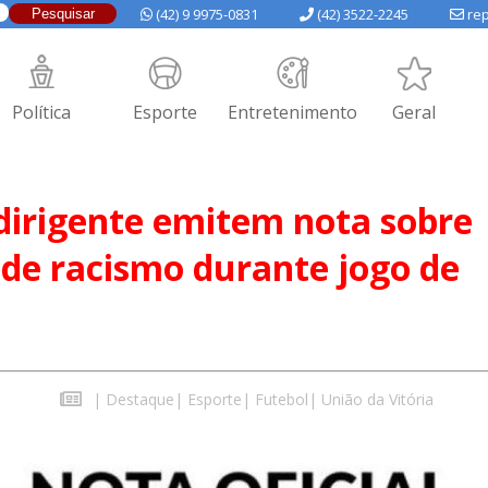
(42) 9 9975-0831
(42) 3522-2245
rep
Política
Esporte
Entretenimento
Geral
dirigente emitem nota sobre
de racismo durante jogo de
|
Destaque
|
Esporte
|
Futebol
|
União da Vitória