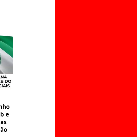
nho
eb e
 as
ção